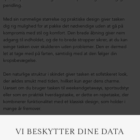
pendling.
Med sin rummelige størrelse og praktiske design giver tasken
dig rig mulighed for at pakke det nødvendige uden at gå på
kompromis med stil og komfort. Den brede åbning giver nem
adgang til indholdet, og de to brede stropper sikrer, at du kan
svinge tasken over skulderen uden problemer. Den er dermed
let at tage med på farten, samtidig med at den følger din
kropsbevægelse.
Den naturlige struktur i skindet giver tasken et sofistikeret look,
der ældes smukt med tiden, hvilket kun øger dens charme.
Uanset om du bruger tasken til weekendgetaways, sportsudstyr
eller som en praktisk hverdagstaske, er dette en rejsetaske, der
kombinerer funktionalitet med et klassisk design, som holder i
mange år fremover.
1-3 dages levering