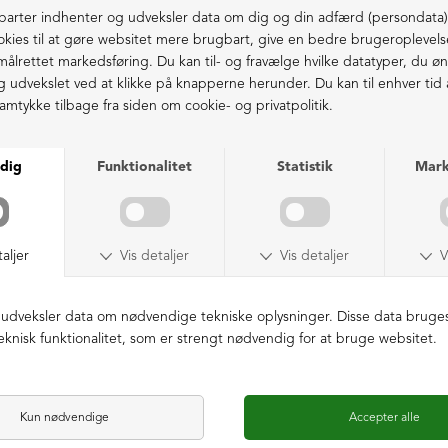
Fri fragt fra 1.000,- i DK (pakkeshop)
Ekstraordinær kvalitet - produceret i Europa
LIGNENDE PRODUKTER
NEDSAT
NEDSAT