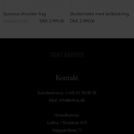
Spacious shoulder bag
Skuldertaske med lynlåslukning
DKK 4.099,00
DKK 2.999,00
DKK 2.999,00
Kontakt
Kundeservice: (+45) 61 55 00 35
Mail:
info@lofina.dk
Hovedkontor:
Lofina / Shoebox A/S
Højgaardsvej 11