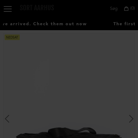
0
Søg
e arrived. Check them out now
The first 
NEDSAT
Vælg
land:
Denmark