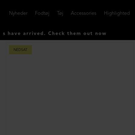
Nyheder
Fodtøj
Tøj
Accessories
Highlighted
ve arrived. Check them out now
NEDSAT