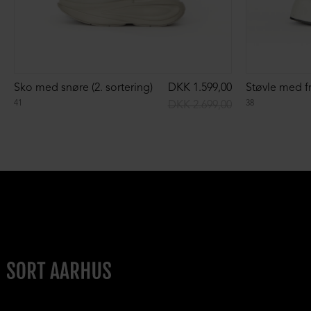
Sko med snøre (2. sortering)
DKK 1.599,00
Støvle med fr
41
38
DKK 2.699,00