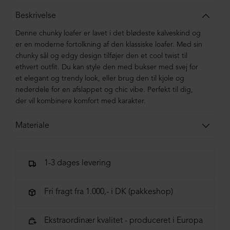
Beskrivelse
Denne chunky loafer er lavet i det blødeste kalveskind og
er en moderne fortolkning af den klassiske loafer. Med sin
chunky sål og edgy design tilføjer den et cool twist til
ethvert outfit. Du kan style den med bukser med svej for
et elegant og trendy look, eller brug den til kjole og
nederdele for en afslappet og chic vibe. Perfekt til dig,
der vil kombinere komfort med karakter.
Materiale
Skoen er kalveskind. Sålen er i blandingsmaterialer af
syntetisk gummi.
1-3 dages levering
Fri fragt fra 1.000,- i DK (pakkeshop)
Ekstraordinær kvalitet - produceret i Europa