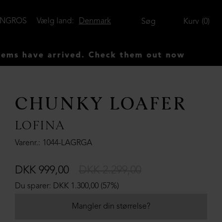
ENGROS
Vælg land:
Denmark
Søg
Kurv
0
ave arrived. Check them out now
CHUNKY LOAFER
LOFINA
Varenr.
1044-LAGRGA
DKK 999,00
DKK 2.299,00
Du sparer: DKK 1.300,00 (57%)
Mangler din størrelse?