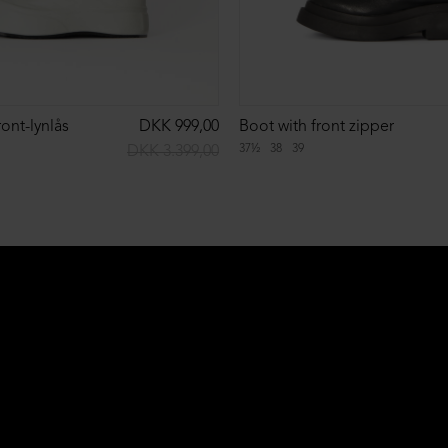
ont-lynlås
DKK 999,00
Boot with front zipper
37½
38
39
DKK 3.399,00