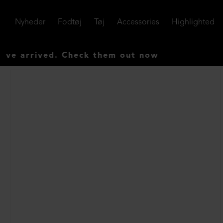
Nyheder
Fodtøj
Tøj
Accessories
Highlighted
d. Check them out now