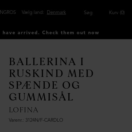
ENGROS
Vælg land:
Denmark
Søg
Kurv
0
ved. Check them out now
BALLERINA I
RUSKIND MED
SPÆNDE OG
GUMMISÅL
LOFINA
Varenr.
3124N/F-CARDLO