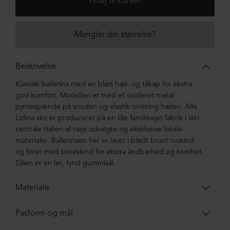
Mangler din størrelse?
Beskrivelse
Klassisk ballerina med en blød hæl- og tåkap for ekstra
god komfort. Modellen er med et oxideret metal
pyntespænde på snuden og elastik omkring hælen. Alle
Lofina sko er produceret på en lille familieejet fabrik i det
centrale Italien af nøje udvalgte og eksklusive lokale
materialer. Ballerinaen her er lavet i blødt brunt ruskind
og foret med svineskind for ekstra åndbarhed og komfort.
Sålen er en let, tynd gummisål.
Materiale
Ballerinaen er lavet i ruskind af kalveskind foret med
Pasform og mål
svineskind. Sålen er en gummisål.