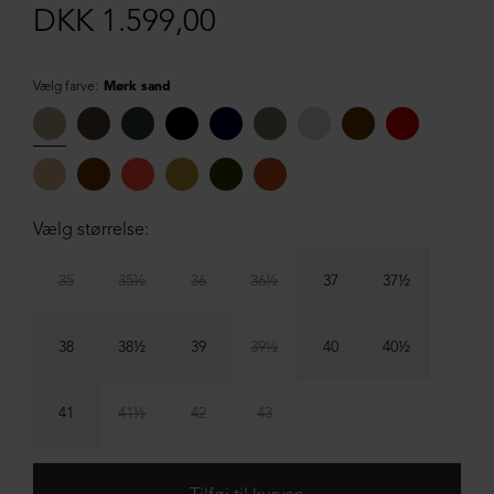
DKK 1.599,00
Vælg farve:
Mørk sand
Vælg størrelse:
35
35½
36
36½
37
37½
38
38½
39
39½
40
40½
41
41½
42
43