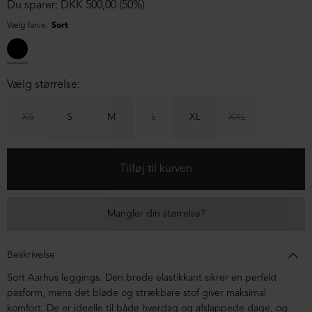
Du sparer: DKK 500,00 (50%)
Vælg farve:
Sort
Vælg størrelse:
XS
S
M
L
XL
XXL
Mangler din størrelse?
Beskrivelse
Sort Aarhus leggings. Den brede elastikkant sikrer en perfekt
pasform, mens det bløde og strækbare stof giver maksimal
komfort. De er ideelle til både hverdag og afslappede dage, og