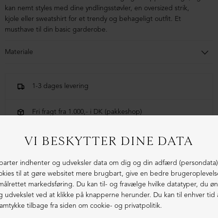
kan nemt styles med dine yndlingsstøvler, en oversized strik,
kjole eller sweatshirt for et trendy og behageligt outfit. Et
musthave til din basic garderobe.
Materiale
82% modal, 9% silke, 9% elastan
1-3 dages levering
Fri fragt fra 1.000,- i DK (pakkeshop)
Ekstraordinær kvalitet - produceret i Europa
LIGNENDE PRODUKTER
ØKOLOGISK BOMULD
ØKOLOGISK BOMULD