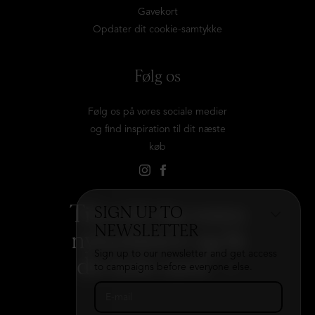
Gavekort
Opdater dit cookie-samtykke
Følg os
Følg os på vores sociale medier
og find inspiration til dit næste
køb
Tilmeld dig vores
SIGN UP TO
NEWSLETTER
nyhedsbrev og få
Sign up to our newsletter and get access
det hele med
→
to campaigns before everyone else.