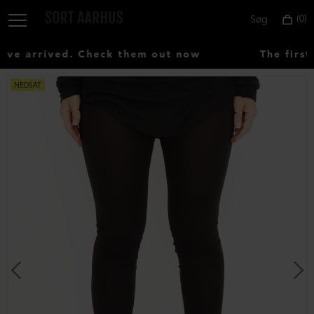
0
Søg
e arrived. Check them out now
The first 
NEDSAT
Vælg
land:
Denmark