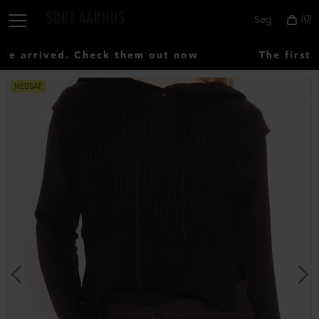
0
Søg
 arrived. Check them out now
The first 
NEDSAT
Vælg
land:
Denmark