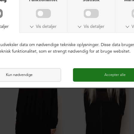
XD baggy bukser i blødt materiale
Oversize XD tunika med en lomme foran
DKK 299,00
DKK 299,00