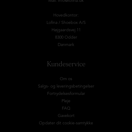
Mail:
info@lofina.dk
Hovedkontor:
Lofina / Shoebox A/S
Højgaardsvej 11
8300 Odder
Danmark
Kundeservice
Om os
Salgs- og leveringsbetingelser
Fortrydelsesformular
Pleje
FAQ
Gavekort
Opdater dit cookie-samtykke