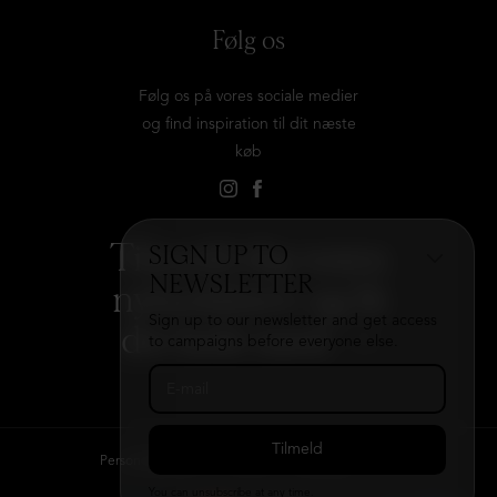
Følg os
Følg os på vores sociale medier
og find inspiration til dit næste
køb
Tilmeld dig vores
SIGN UP TO
NEWSLETTER
nyhedsbrev og få
Sign up to our newsletter and get access
det hele med
→
to campaigns before everyone else.
Persondatapolitik
Kontakt
B2B login
You can unsubscribe at any time.