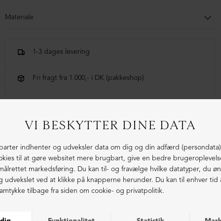
Materiale
100% bomuld
1-3 dages levering
Fri fragt fra 1.000,- i DK (pakkeshop)
Ekstraordinær kvalitet - produceret i Europa
LIGNENDE PRODUKTER