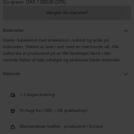
Du sparer: DKK 1.000,00 (33%)
Mangler din størrelse?
Beskrivelse
Støvle i kalveskind med strækskind i ruskind og lynlås på
indersiden. Støvlen er lavet i sort med en matchende sål. Alle
Lofina ske er produceret på en lille familieejet fabrik i det
centrale Italien af nøje udvalgte og eksklusive lokale materialer.
Materiale
Støvlen er kalveskind og ruskind. Sålen er af blandingsmaterialer.
1-3 dages levering
Fri fragt fra 1.000,- i DK (pakkeshop)
Ekstraordinær kvalitet - produceret i Europa