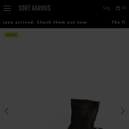
0
Søg
ave arrived. Check them out now
The fir
NEDSAT
Vælg
land:
Denmark