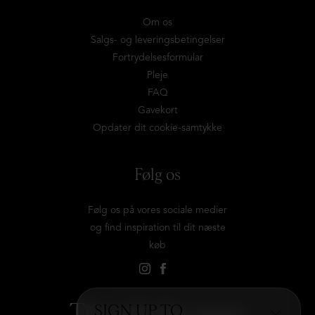
Om os
Salgs- og leveringsbetingelser
Fortrydelsesformular
Pleje
FAQ
Gavekort
Opdater dit cookie-samtykke
Følg os
Følg os på vores sociale medier
og find inspiration til dit næste
køb
Tilmeld dig vores
SIGN UP TO