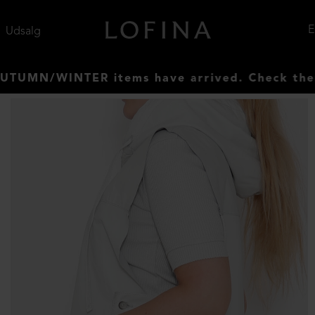
Udsalg
N/WINTER items have arrived. Check them out