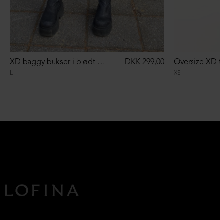
XD baggy bukser i blødt materiale
DKK 299,00
L
XS