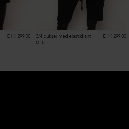
DKK 299,00
3/4 bukser med elastikkant
DKK 299,00
M
L