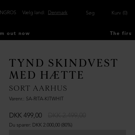
ENGROS
Vælg land:
Denmark
Søg
Kurv
0
 now
The first AUTU
TYND SKINDVEST
MED HÆTTE
SORT AARHUS
Varenr.
SA-RITA-KITWHIT
DKK 499,00
DKK 2.499,00
Du sparer: DKK 2.000,00 (80%)