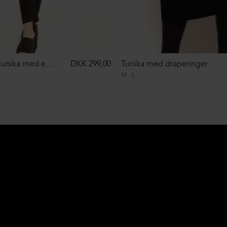
Oversize XD tunika med en lomme foran
DKK 299,00
Tunika med draperinger
M
L