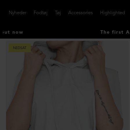
Nyheder
Fodtøj
Tøj
Accessories
Highlighted
ow
The first AUTUM
NEDSAT