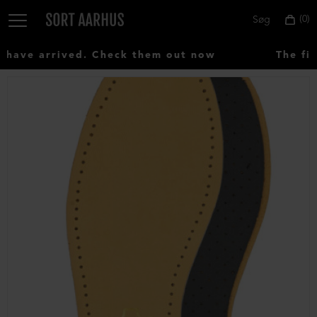
0
Søg
ave arrived. Check them out now
The fir
Vælg
land:
Denmark