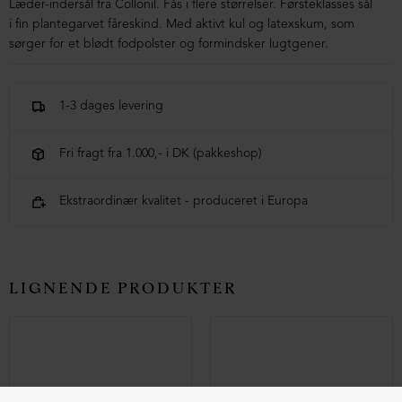
Læder-indersål fra Collonil. Fås i flere størrelser. Førsteklasses sål
i fin plantegarvet fåreskind. Med aktivt kul og latexskum, som
sørger for et blødt fodpolster og formindsker lugtgener.
1-3 dages levering
Fri fragt fra 1.000,- i DK (pakkeshop)
Ekstraordinær kvalitet - produceret i Europa
LIGNENDE PRODUKTER