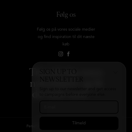
Følg os
Følg os på vores sociale medier
og find inspiration til dit næste
køb
Tilmeld dig vores
SIGN UP TO
NEWSLETTER
nyhedsbrev og få
Sign up to our newsletter and get access
det hele med
→
to campaigns before everyone else.
Persondatapolitik
Kontakt
B2B login