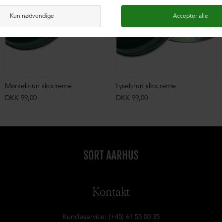
Mørkebrun skocreme
Lysebrun skocreme
DKK 99,00
DKK 99,00
Kontakt
Kundeservice: (+45) 61 55 00 35