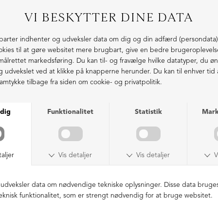
Nilfett læderfedt
Sort skocreme
DKK 79,00
DKK 99,00