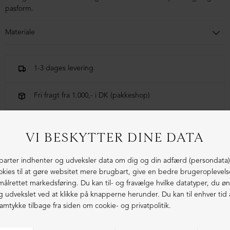
pasform.
Materiale
100% bomuld
1-3 dages levering
Fri fragt fra 1.000,- i DK (pakkeshop)
Ekstraordinær kvalitet - produceret i Europa
LIGNENDE PRODUKTER
NEDSAT
NEDSAT