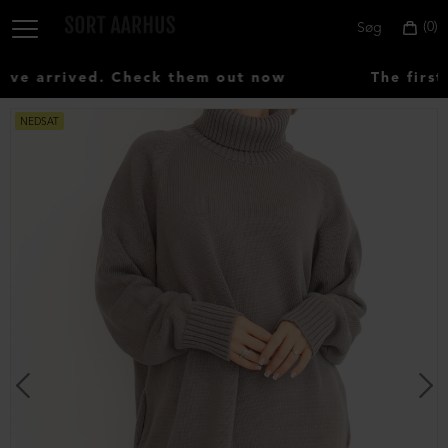
0
Søg
e arrived. Check them out now
The first 
NEDSAT
Vælg
land:
Denmark