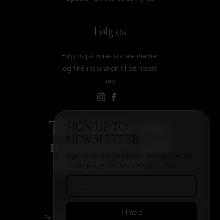
Følg os
Følg os på vores sociale medier
og find inspiration til dit næste
køb
Tilmeld dig vores
SIGN UP TO
NEWSLETTER
nyhedsbrev og få
Sign up to our newsletter and get access
det hele med
→
to campaigns before everyone else.
Persondatapolitik
Kontakt
B2B login