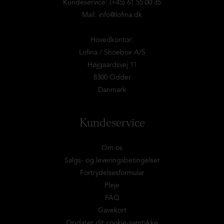
Kundeservice: (+45) 61 55 00 35
Mail:
info@lofina.dk
Hovedkontor:
Lofina / Shoebox A/S
Højgaardsvej 11
8300 Odder
Danmark
Kundeservice
Om os
Salgs- og leveringsbetingelser
Fortrydelsesformular
Pleje
FAQ
Gavekort
Opdater dit cookie-samtykke