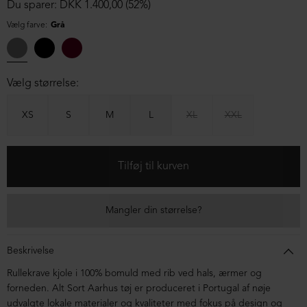
Du sparer: DKK 1.400,00 (52%)
Vælg farve:
Grå
Vælg størrelse:
XS
S
M
L
XL
XXL
Mangler din størrelse?
Beskrivelse
Rullekrave kjole i 100% bomuld med rib ved hals, ærmer og
forneden. Alt Sort Aarhus tøj er produceret i Portugal af nøje
udvalgte lokale materialer og kvaliteter med fokus på design og