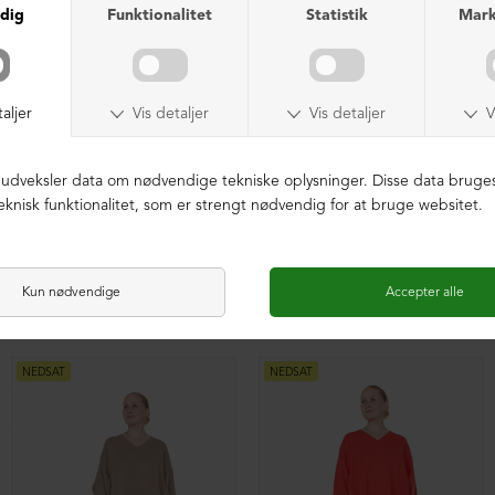
Oversized strikbluse
Oversized strikbluse
DKK 3.699,00
DKK 1.899,00
DKK 3.699,00
DKK 2.599,00
NEDSAT
NEDSAT