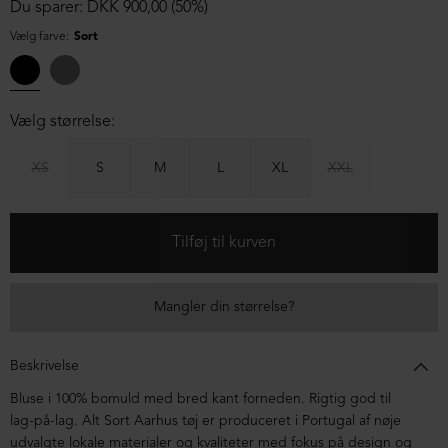
Du sparer: DKK 900,00 (50%)
Vælg farve:
Sort
Vælg størrelse:
XS
S
M
L
XL
XXL
Mangler din størrelse?
Beskrivelse
Bluse i 100% bomuld med bred kant forneden. Rigtig god til
lag-på-lag. Alt Sort Aarhus tøj er produceret i Portugal af nøje
udvalgte lokale materialer og kvaliteter med fokus på design og