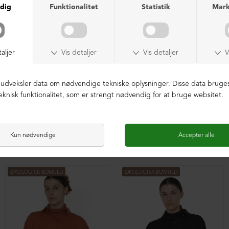
Oversize bluse med plisse
Oversize bluse med plisse
DKK 1.599,00
DKK 1.599,00
ØKOLOGISK BOMULD
ØKOLOGISK BOMULD