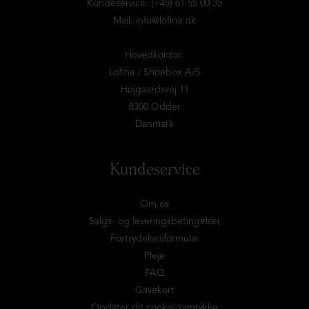
Kundeservice: (+45) 61 55 00 35
Mail:
info@lofina.dk
Hovedkontor:
Lofina / Shoebox A/S
Højgaardsvej 11
8300 Odder
Danmark
Kundeservice
Om os
Salgs- og leveringsbetingelser
Fortrydelsesformular
Pleje
FAQ
Gavekort
Opdater dit cookie-samtykke