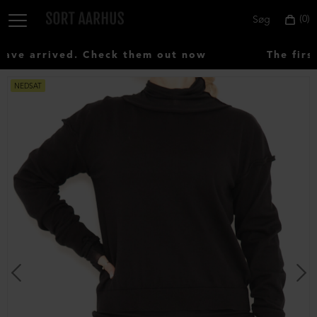
0
Søg
e arrived. Check them out now
The first
NEDSAT
Vælg
land:
Denmark