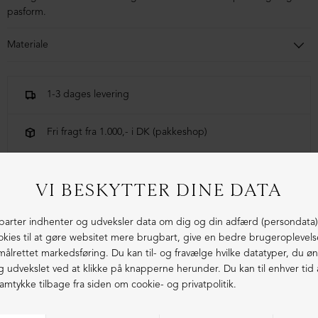
pasform.
Materiale
100% bomuld
1-3 dages levering
Fri fragt fra 1.000,- i DK (pakkeshop)
Ekstraordinær kvalitet - produceret i Europa
LIGNENDE PRODUKTER
ØKOLOGISK BOMULD
ØKOLOGISK BOMULD