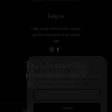
Følg os
Følg os på vores sociale medier
og find inspiration til dit næste
køb
Tilmeld dig vores
SIGN UP TO
NEWSLETTER
nyhedsbrev og få
Sign up to our newsletter and get access
det hele med
→
to campaigns before everyone else.
Persondatapolitik
Kontakt
B2B login