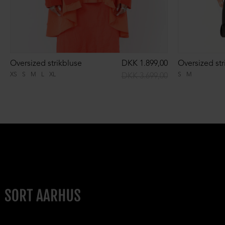
Oversized strikbluse
DKK 1.899,00
Oversized str
XS
S
M
L
XL
S
M
DKK 3.699,00