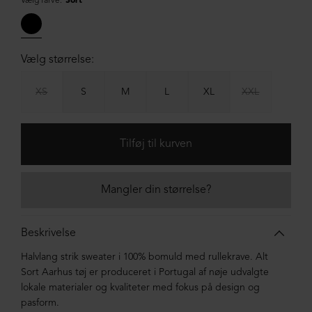
Vælg farve:
Sort
Vælg størrelse:
XS
S
M
L
XL
XXL
Mangler din størrelse?
Beskrivelse
Halvlang strik sweater i 100% bomuld med rullekrave. Alt
Sort Aarhus tøj er produceret i Portugal af nøje udvalgte
lokale materialer og kvaliteter med fokus på design og
pasform.