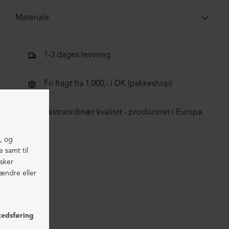
Materiale
100% bomuld
1-3 dages levering
Fri fragt fra 1.000,- i DK (pakkeshop)
Ekstraordinær kvalitet - produceret i Europa