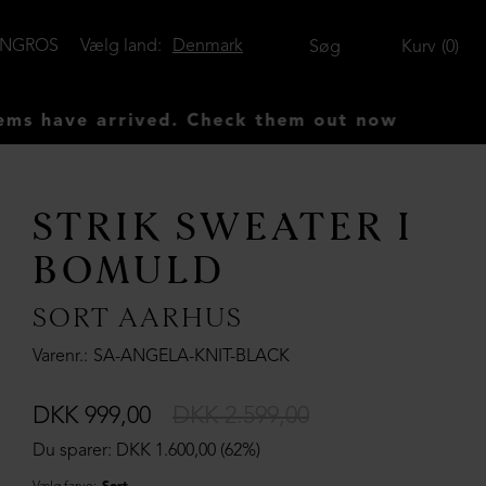
ENGROS
Vælg land:
Denmark
Søg
Kurv
0
e arrived. Check them out now
STRIK SWEATER I
BOMULD
SORT AARHUS
Varenr.
SA-ANGELA-KNIT-BLACK
DKK 999,00
DKK 2.599,00
Du sparer: DKK 1.600,00 (62%)