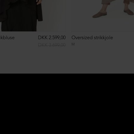
ikbluse
DKK 2.599,00
Oversized strikkjole
M
DKK 3.699,00