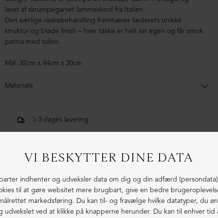
lavet af skrumpegarvet lammeskind fra Italien.
Den særlige vaskebehandling fremhæver læderets unikke
struktur og bløde finish – hver taske er helt sin egen og får smuk
patina med tiden.
Mål: 32cm x 44cm x 20cm
Materiale
100% lammeskind
1-3 dages levering
Fri fragt fra 1.000,- i DK (pakkeshop)
Ekstraordinær kvalitet - produceret i Europa