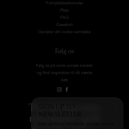
Fortrydelsesformular
Pleje
FAQ
Gavekort
Opdater dit cookie-samtykke
Følg os
Følg os på vores sociale medier
og find inspiration til dit næste
køb
Tilmeld dig vores
SIGN UP TO
NEWSLETTER
nyhedsbrev og få
Sign up to our newsletter and get access
det hele med