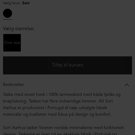
Vælg farve:
Sort
Vælg størrelse:
One size
Beskrivelse
Taske med snoet hank i 100% lammeskind med både lynlås og
knaplukning. Tasken har flere indvendige lommer. Alt Sort
Aarhus er produceret i Portugal af nøje udvalgte lokale
materialer og kvaliteter med fokus på design og komfort.
Sort Aarhus tasker forener nordisk minimalisme med funktionelt
design. Taskerne er lavet på en eksklusiv fabrik i Portugal og