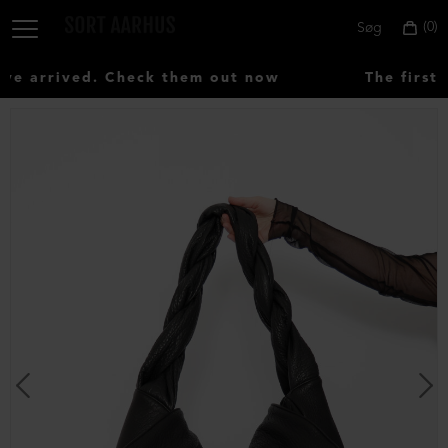
0
Søg
 arrived. Check them out now
The first 
Vælg
land:
Denmark