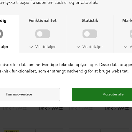
LIGNENDE PRODUKTER
NEDSAT
NEDSAT
Rummelig skuldertaske med pels
Rummelig skuldertaske med pels
DKK 4.799,00
DKK 2.999,00
DKK 4.799,00
DKK 2.999,00