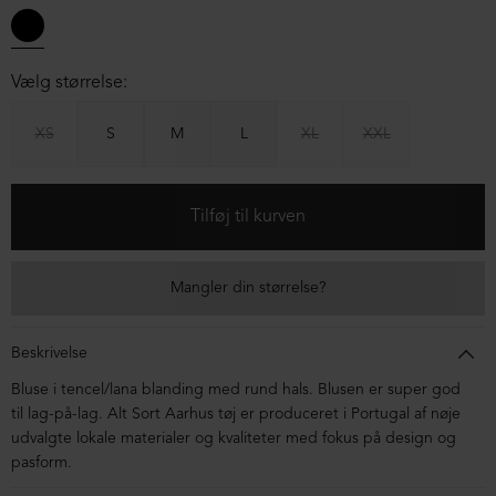
Vælg størrelse:
XS
S
M
L
XL
XXL
Mangler din størrelse?
Beskrivelse
Bluse i tencel/lana blanding med rund hals. Blusen er super god
til lag-på-lag. Alt Sort Aarhus tøj er produceret i Portugal af nøje
udvalgte lokale materialer og kvaliteter med fokus på design og
pasform.