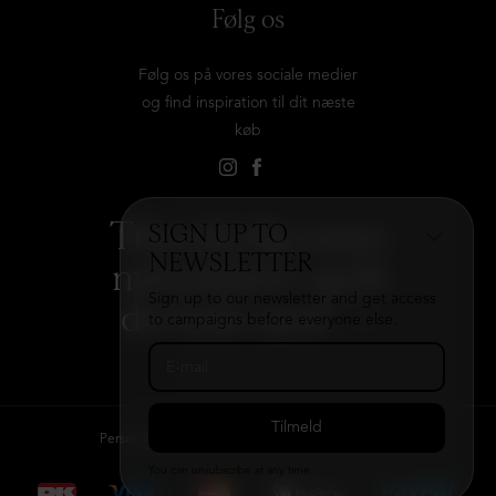
Følg os
Følg os på vores sociale medier
og find inspiration til dit næste
køb
Tilmeld dig vores
SIGN UP TO
NEWSLETTER
nyhedsbrev og få
Sign up to our newsletter and get access
det hele med
→
to campaigns before everyone else.
Persondatapolitik
Kontakt
B2B login
You can unsubscribe at any time.