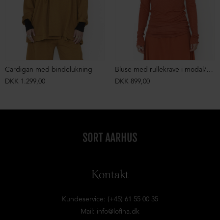
Cardigan med bindelukning
Bluse med rullekrave i modal/uld
DKK 1.299,00
DKK 899,00
Kontakt
Kundeservice: (+45) 61 55 00 35
Mail:
info@lofina.dk