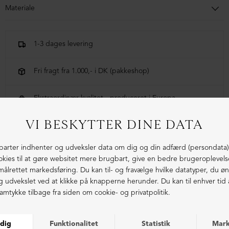
Materiale
70% tencel, 30% lana
1-3 dages levering
Fri fragt fra 1.000,- i DK (pakkeshop)
Ekstraordinær kvalitet - produceret i Europa
LIGNENDE PRODUKTER