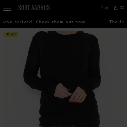
0
Søg
ave arrived. Check them out now
The firs
NEDSAT
Vælg
land:
Denmark