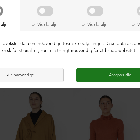
Cardigan i uld med knapper
Cardigan med bindelukning
DKK 2.499,00
DKK 1.299,00