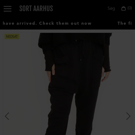
0
Søg
ave arrived. Check them out now
The fir
NEDSAT
Vælg
land:
Denmark