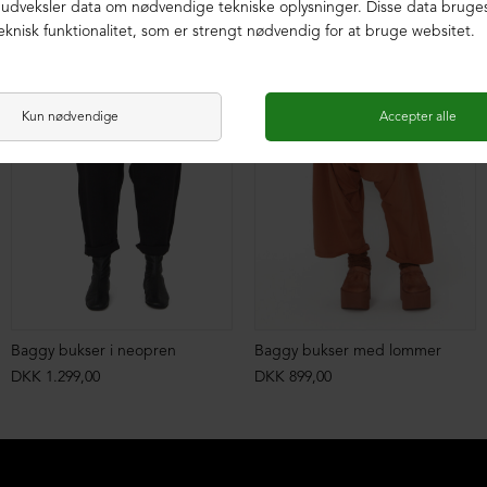
ØKOLOGISK BOMULD
ØKOLOGISK BOMULD
Baggy bukser i neopren
Baggy bukser med lommer
DKK 1.299,00
DKK 899,00