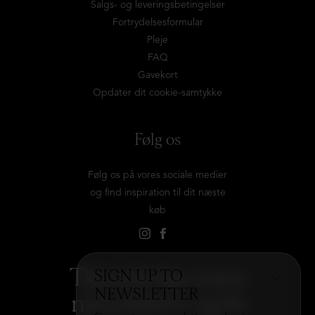
Salgs- og leveringsbetingelser
Fortrydelsesformular
Pleje
FAQ
Gavekort
Opdater dit cookie-samtykke
Følg os
Følg os på vores sociale medier
og find inspiration til dit næste
køb
Tilmeld dig vores
SIGN UP TO
NEWSLETTER
nyhedsbrev og få