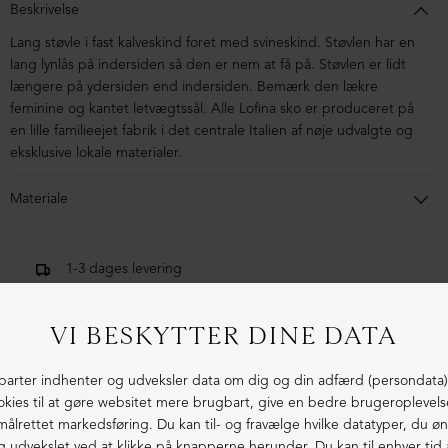
Beskrivelse
Lang støvle i fast kalveskind foret med svineskind. Støvlen har en
lang lynlås på indersiden så den er nem at få på. Støvlen er lidt
længere på ydersiden end indersiden. Bemærk den lækre
feminine og kantet letvægtssål. Alle Lofina sko er produceret på
en lille familieejet fabrik i det centrale Italien af nøje udvalgte og
eksklusive lokale materialer.
Materiale
Støvlen er kalveskind foret med svineskind. Letvægtssålen er
lavet i blandingsmaterialer af syntetisk gummi.
1-3 dages levering
Fri fragt fra 1.000,- i DK (pakkeshop)
Ekstraordinær kvalitet - produceret i Europa