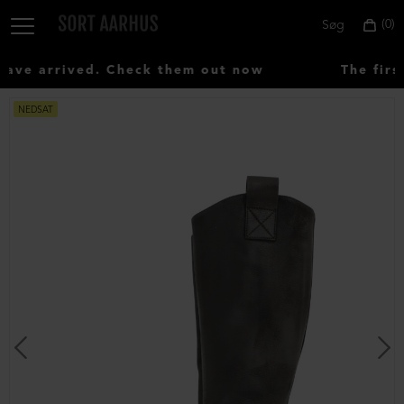
0
Søg
ve arrived. Check them out now
The first
NEDSAT
Vælg
land:
Denmark