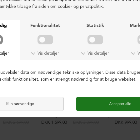
LIGNENDE PRODUKTER
NEDSAT
NEDSAT
Sko med snøre (2. sortering)
Støvle med front-lynlås
DKK 2.699,00
DKK 1.599,00
DKK 3.399,00
DKK 999,00