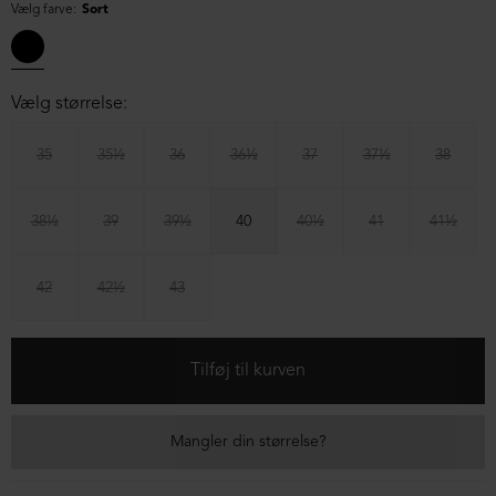
Vælg farve:
Sort
Vælg størrelse:
35
35½
36
36½
37
37½
38
38½
39
39½
40
40½
41
41½
42
42½
43
Mangler din størrelse?