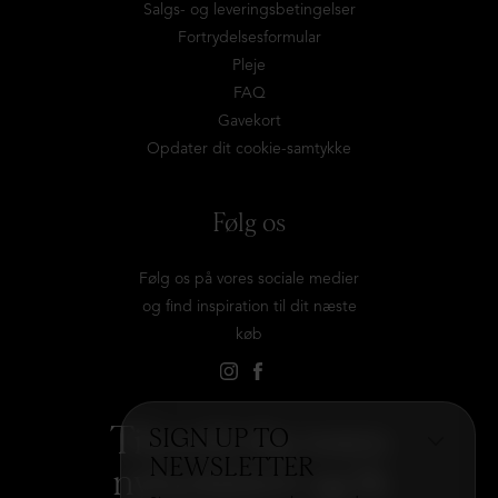
Salgs- og leveringsbetingelser
Fortrydelsesformular
Pleje
FAQ
Gavekort
Opdater dit cookie-samtykke
Følg os
Følg os på vores sociale medier
og find inspiration til dit næste
køb
Tilmeld dig vores
SIGN UP TO
NEWSLETTER
nyhedsbrev og få