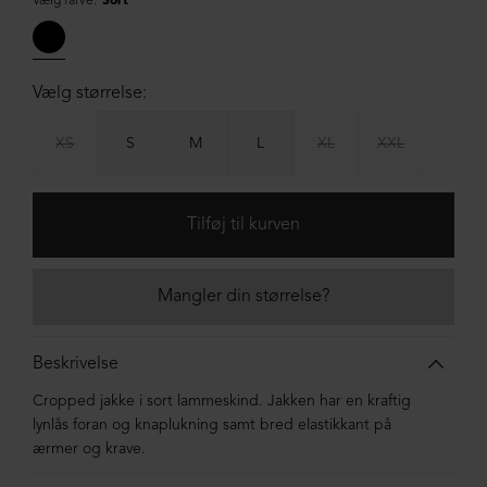
Vælg farve:
Sort
Vælg størrelse:
XS
S
M
L
XL
XXL
Mangler din størrelse?
Beskrivelse
Cropped jakke i sort lammeskind. Jakken har en kraftig
lynlås foran og knaplukning samt bred elastikkant på
ærmer og krave.