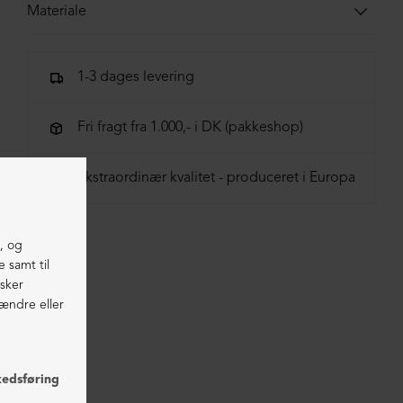
Materiale
100% lammeskind
1-3 dages levering
Fri fragt fra 1.000,- i DK (pakkeshop)
Ekstraordinær kvalitet - produceret i Europa