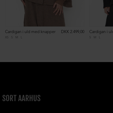
Cardigan i uld med knapper
DKK 2.499,00
Cardigan i u
XS
S
M
L
S
M
L