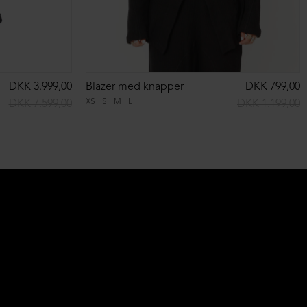
DKK 3.999,00
Blazer med knapper
DKK 799,00
XS
S
M
L
DKK 7.599,00
DKK 1.199,00