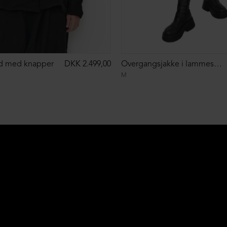
ld med knapper
DKK 2.499,00
Overgangsjakke i lammeskind
M