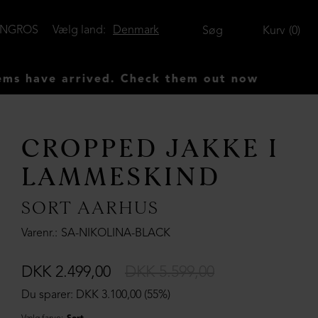
ENGROS
Vælg land:
Denmark
Søg
Kurv
0
e arrived. Check them out now
CROPPED JAKKE I
LAMMESKIND
SORT AARHUS
Varenr.
SA-NIKOLINA-BLACK
DKK 2.499,00
DKK 5.599,00
Du sparer: DKK 3.100,00 (55%)