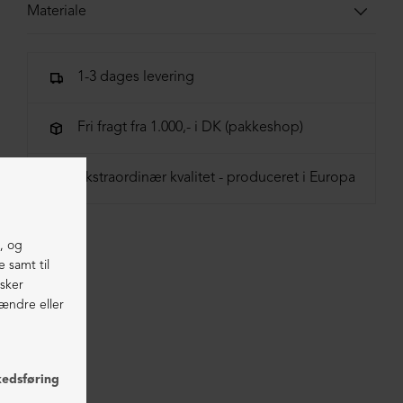
Materiale
100% lammeskind
1-3 dages levering
Fri fragt fra 1.000,- i DK (pakkeshop)
Ekstraordinær kvalitet - produceret i Europa