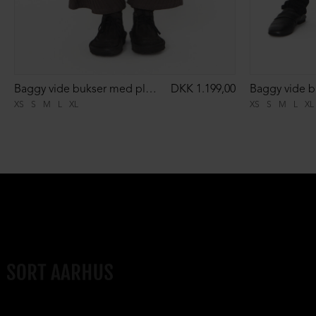
Baggy vide bukser med plisse
DKK 1.199,00
XS
S
M
L
XL
XS
S
M
L
XL