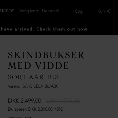
ENGROS
Vælg land:
Denmark
Søg
Kurv
0
arrived. Check them out now
SKINDBUKSER
MED VIDDE
SORT AARHUS
Varenr.
SA-GISELA-BLACK
DKK 2.499,00
DKK 4.799,00
Du sparer: DKK 2.300,00 (48%)