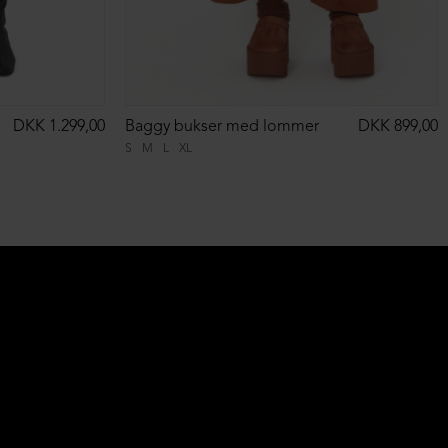
DKK 1.299,00
Baggy bukser med lommer
DKK 899,00
S
M
L
XL