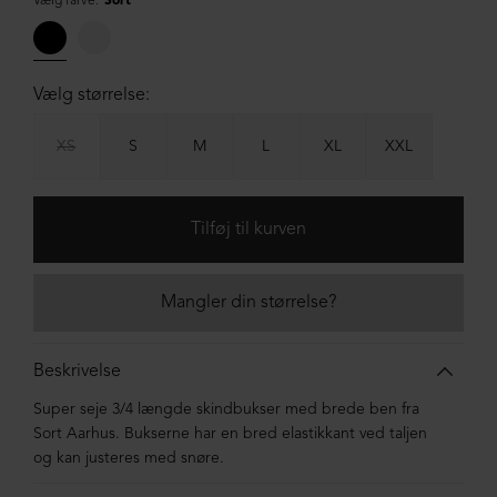
Vælg farve:
Sort
Vælg størrelse:
XS
S
M
L
XL
XXL
Mangler din størrelse?
Beskrivelse
Super seje 3/4 længde skindbukser med brede ben fra
Sort Aarhus. Bukserne har en bred elastikkant ved taljen
og kan justeres med snøre.