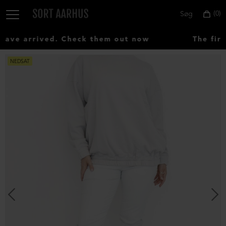
0
Søg
ve arrived. Check them out now
The firs
NEDSAT
Vælg
land:
Denmark