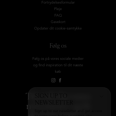
Fortrydelsesformular
Pleje
FAQ
Gavekort
Opdater dit cookie-samtykke
Følg os
Følg os på vores sociale medier
og find inspiration til dit næste
køb
Tilmeld dig vores
SIGN UP TO
NEWSLETTER
nyhedsbrev og få
Sign up to our newsletter and get access
det hele med