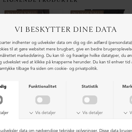
LIGNENDE PRODUKTER
ØKOLOGISK BOMULD
ØKOLOGISK BOMULD
Baggy vide bukser med plisse
Baggy vide bukser med plisse
DKK 1.199,00
DKK 1.199,00