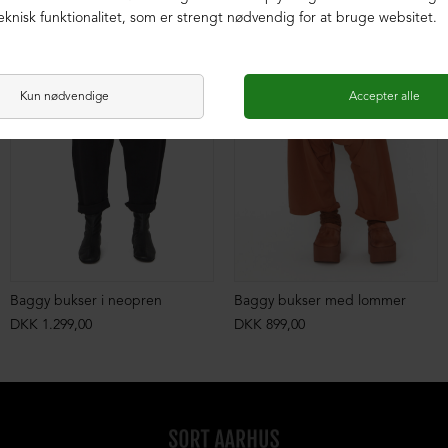
ØKOLOGISK BOMULD
ØKOLOGISK BOMULD
Baggy bukser i neopren
Baggy bukser med lommer
DKK 1.299,00
DKK 899,00