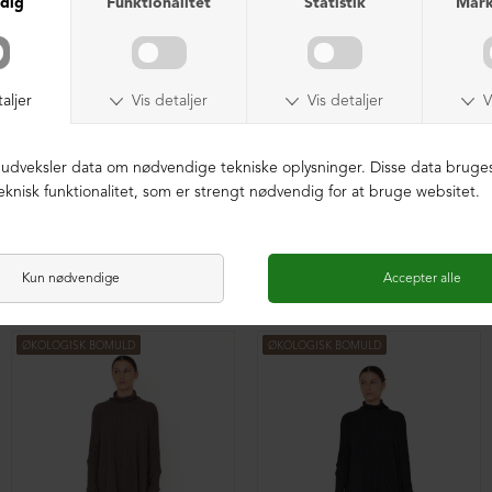
Lang cardigan med plisse
Lang cardigan med plisse
DKK 2.099,00
DKK 2.099,00
ØKOLOGISK BOMULD
ØKOLOGISK BOMULD