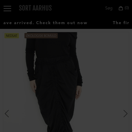
0
Søg
ve arrived. Check them out now
The firs
NEDSAT
ØKOLOGISK BOMULD
Vælg
land:
Denmark