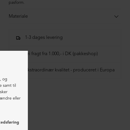
pasform.
Materiale
100% bomuld
1-3 dages levering
Fri fragt fra 1.000,- i DK (pakkeshop)
Ekstraordinær kvalitet - produceret i Europa