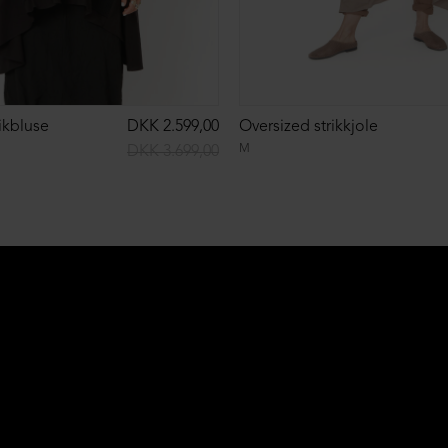
ikbluse
DKK 2.599,00
Oversized strikkjole
M
DKK 3.699,00