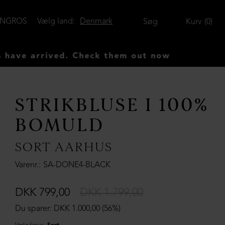
ENGROS
Vælg land:
Denmark
Søg
Kurv
0
arrived. Check them out now
STRIKBLUSE I 100%
BOMULD
SORT AARHUS
Varenr.
SA-DONE4-BLACK
DKK 799,00
DKK 1.799,00
Du sparer: DKK 1.000,00 (56%)