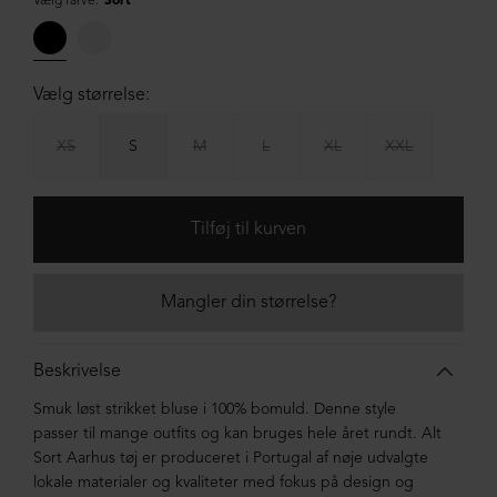
Vælg farve:
Sort
Vælg størrelse:
XS
S
M
L
XL
XXL
Mangler din størrelse?
Beskrivelse
Smuk løst strikket bluse i 100% bomuld. Denne style
passer til mange outfits og kan bruges hele året rundt. Alt
Sort Aarhus tøj er produceret i Portugal af nøje udvalgte
lokale materialer og kvaliteter med fokus på design og