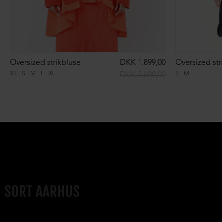
Oversized strikbluse
DKK 1.899,00
Oversized str
XS
S
M
L
XL
S
M
DKK 3.699,00