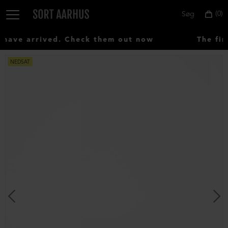
0
Søg
ave arrived. Check them out now
The firs
NEDSAT
Vælg
land:
Denmark