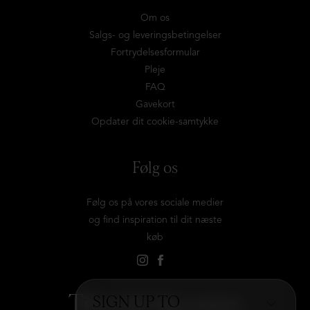
Om os
Salgs- og leveringsbetingelser
Fortrydelsesformular
Pleje
FAQ
Gavekort
Opdater dit cookie-samtykke
Følg os
Følg os på vores sociale medier
og find inspiration til dit næste
køb
Tilmeld dig vores
SIGN UP TO