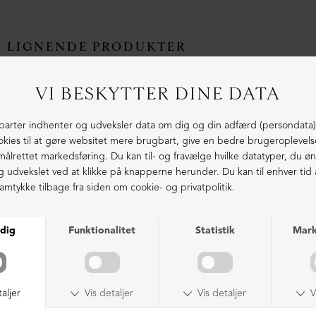
LIGNENDE PRODUKTER
NEDSAT
NEDSAT
Sko med snøre (2. sortering)
Støvle med front-lynlås
DKK 2.699,00
DKK 1.599,00
DKK 3.399,00
DKK 999,00