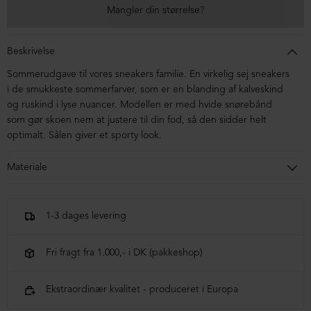
Mangler din størrelse?
Beskrivelse
Sommerudgave til vores sneakers familie. En virkelig sej sneakers
i de smukkeste sommerfarver, som er en blanding af kalveskind
og ruskind i lyse nuancer. Modellen er med hvide snørebånd
som gør skoen nem at justere til din fod, så den sidder helt
optimalt. Sålen giver et sporty look.
Materiale
Skoen er kalveskind og ruskind. Sålen er af blandingsmaterialer.
1-3 dages levering
Fri fragt fra 1.000,- i DK (pakkeshop)
Ekstraordinær kvalitet - produceret i Europa