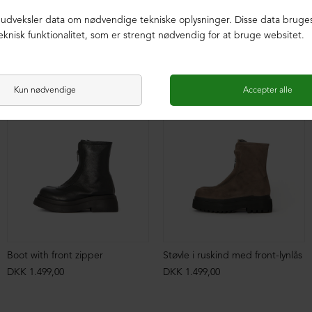
Boot with front zipper
Støvle i ruskind med front-lynlås
DKK 1.499,00
DKK 1.499,00