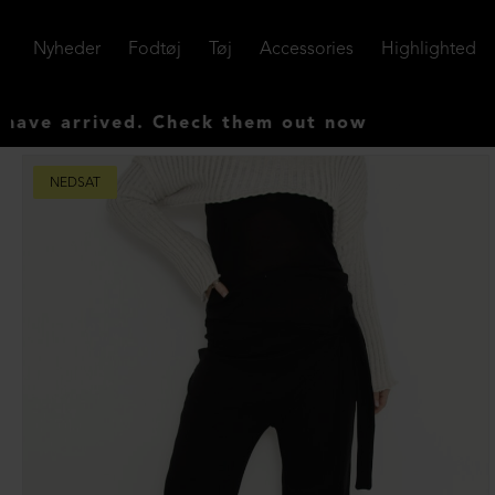
Nyheder
Fodtøj
Tøj
Accessories
Highlighted
arrived. Check them out now
NEDSAT