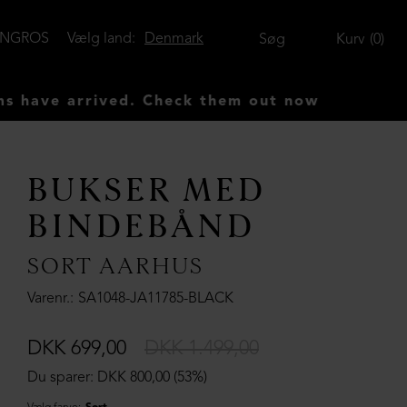
ENGROS
Vælg land:
Denmark
Søg
Kurv
0
 arrived. Check them out now
BUKSER MED
BINDEBÅND
SORT AARHUS
Varenr.
SA1048-JA11785-BLACK
DKK 699,00
DKK 1.499,00
Du sparer: DKK 800,00 (53%)