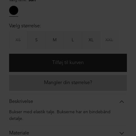
Vælg farve:
Sort
Vælg størrelse:
XS
S
M
L
XL
XXL
Mangler din størrelse?
Beskrivelse
Bukser med elastik talje. Bukserne har en bindebånd
detalje.
Materiale