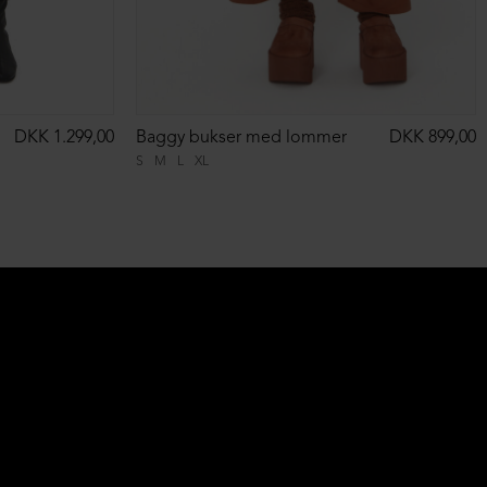
DKK 1.299,00
Baggy bukser med lommer
DKK 899,00
S
M
L
XL