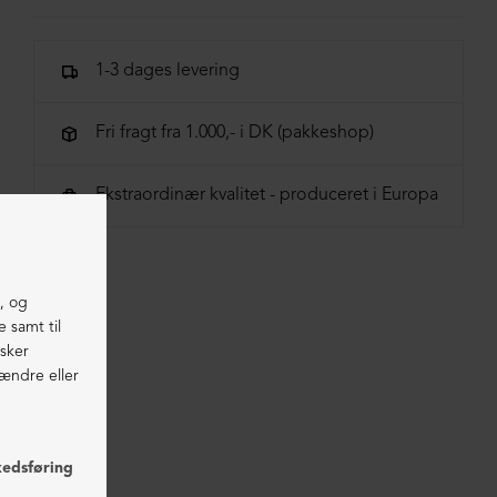
85% org. bomuld, 11% uld, 4% elastan
1-3 dages levering
Fri fragt fra 1.000,- i DK (pakkeshop)
Ekstraordinær kvalitet - produceret i Europa