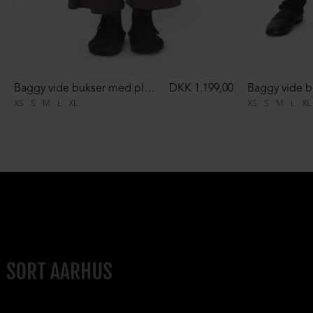
Baggy vide bukser med plisse
DKK 1.199,00
XS
S
M
L
XL
XS
S
M
L
XL