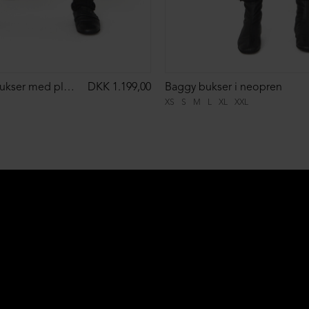
Baggy vide bukser med plisse
DKK 1.199,00
Baggy bukser i neopren
XS
S
M
L
XL
XXL