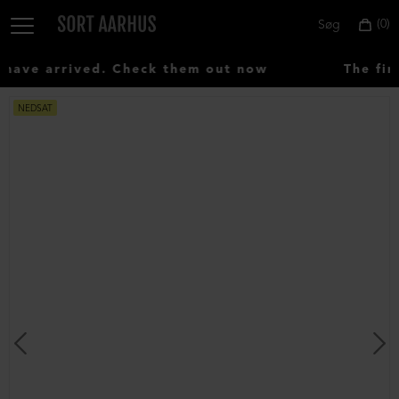
0
Søg
ave arrived. Check them out now
The firs
NEDSAT
Vælg
land:
Denmark