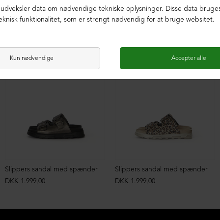
LIMITED EDITION
LIMITED EDITION
Slippers sandal med spænder
Slippers sandal med spænder
DKK 1.999,00
DKK 1.999,00