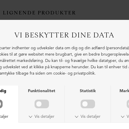
LIGNENDE PRODUKTER
NEDSAT
LIMITED EDITION
Sandal med velcro
Slippers sandal med spænder
DKK 2.199,00
DKK 1.499,00
DKK 1.999,00