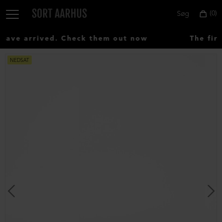
0
Søg
ave arrived. Check them out now
The firs
NEDSAT
Vælg
land:
Denmark