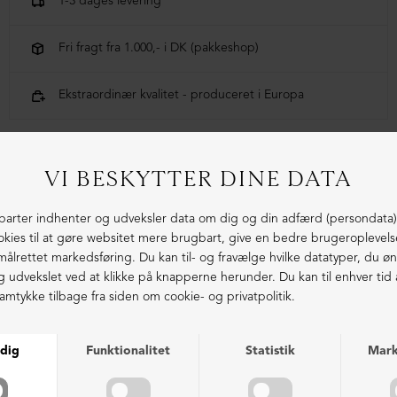
1-3 dages levering
Fri fragt fra 1.000,- i DK (pakkeshop)
Ekstraordinær kvalitet - produceret i Europa
LIGNENDE PRODUKTER
NEDSAT
NEDSAT