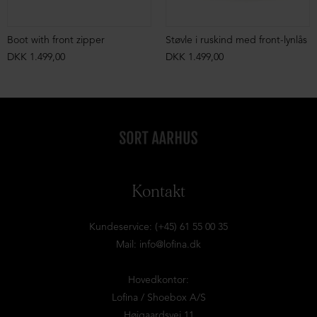
Boot with front zipper
Støvle i ruskind med front-lynlås
DKK 1.499,00
DKK 1.499,00
Kontakt
Kundeservice: (+45) 61 55 00 35
Mail:
info@lofina.dk
Hovedkontor:
Lofina / Shoebox A/S
Højgaardsvej 11