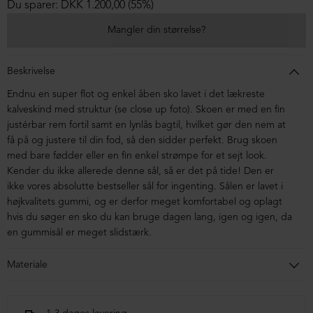
Du sparer: DKK 1.200,00 (55%)
Mangler din størrelse?
Beskrivelse
Endnu en super flot og enkel åben sko lavet i det lækreste
kalveskind med struktur (se close up foto). Skoen er med en fin
justérbar rem fortil samt en lynlås bagtil, hvilket gør den nem at
få på og justere til din fod, så den sidder perfekt. Brug skoen
med bare fødder eller en fin enkel strømpe for et sejt look.
Kender du ikke allerede denne sål, så er det på tide! Den er
ikke vores absolutte bestseller sål for ingenting. Sålen er lavet i
højkvalitets gummi, og er derfor meget komfortabel og oplagt
hvis du søger en sko du kan bruge dagen lang, igen og igen, da
en gummisål er meget slidstærk.
Materiale
Skoen er kalveskind. Sålen er i gummi.