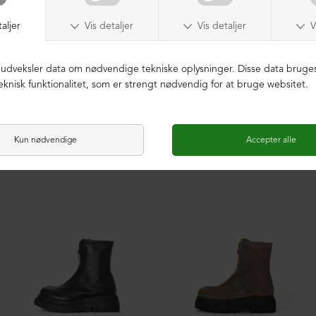
Sko med snøre (2. sortering)
Støvle med front-lynlås
DKK 2.699,00
DKK 1.599,00
DKK 3.399,00
DKK 999,00