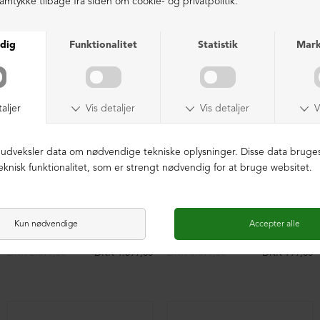
NEDSAT
NEDSAT
Sko med snøre (2. sortering)
Støvle med front-lynlås
DKK 2.699,00
DKK 1.599,00
DKK 3.399,00
DKK 999,00