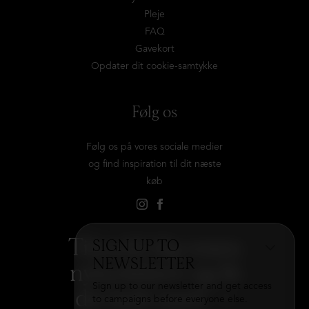
Pleje
FAQ
Gavekort
Opdater dit cookie-samtykke
Følg os
Følg os på vores sociale medier
og find inspiration til dit næste
køb
Tilmeld dig vores
SIGN UP TO
NEWSLETTER
nyhedsbrev og få
Sign up to our newsletter and get access
det hele med
→
to campaigns before everyone else.