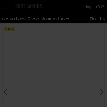
0
Søg
ve arrived. Check them out now
The first
NEDSAT
Vælg
land:
Denmark