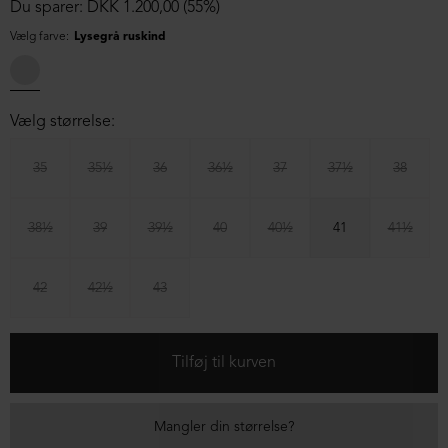
Du sparer: DKK 1.200,00 (55%)
Vælg farve:
Lysegrå ruskind
Vælg størrelse:
35
35½
36
36½
37
37½
38
38½
39
39½
40
40½
41
41½
42
42½
43
Mangler din størrelse?