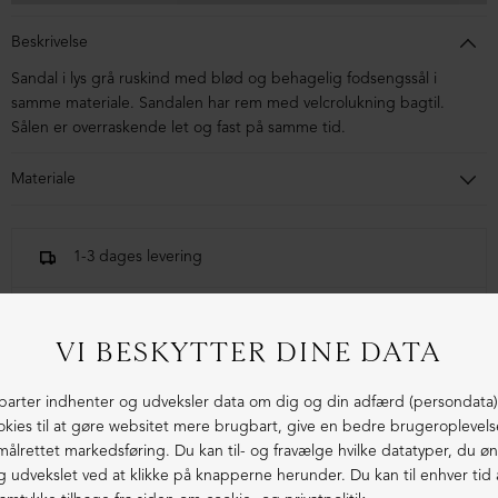
Beskrivelse
Sandal i lys grå ruskind med blød og behagelig fodsengssål i
samme materiale. Sandalen har rem med velcrolukning bagtil.
Sålen er overraskende let og fast på samme tid.
Materiale
Sandalen er i ruskind. Sålen er i micro.
1-3 dages levering
Fri fragt fra 1.000,- i DK (pakkeshop)
Ekstraordinær kvalitet - produceret i Europa
LIGNENDE PRODUKTER