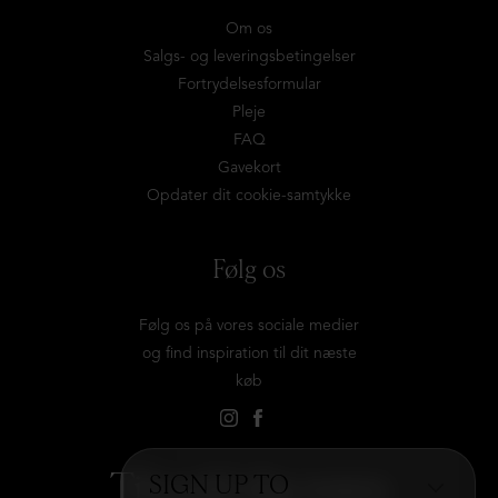
Om os
Salgs- og leveringsbetingelser
Fortrydelsesformular
Pleje
FAQ
Gavekort
Opdater dit cookie-samtykke
Følg os
Følg os på vores sociale medier
og find inspiration til dit næste
køb
Tilmeld dig vores
SIGN UP TO