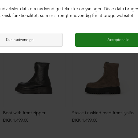
Boot with front zipper
Støvle i ruskind med front-lynlås
DKK 1.499,00
DKK 1.499,00