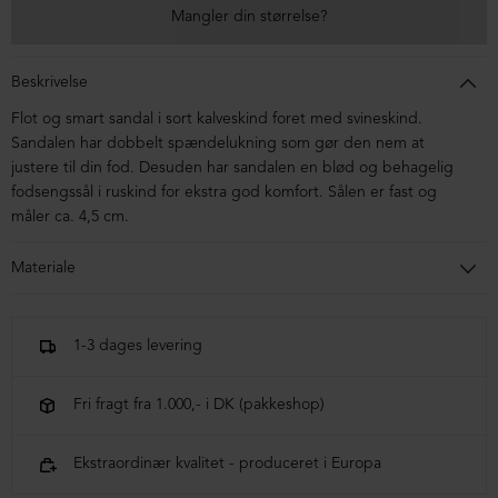
Mangler din størrelse?
Beskrivelse
Flot og smart sandal i sort kalveskind foret med svineskind.
Sandalen har dobbelt spændelukning som gør den nem at
justere til din fod. Desuden har sandalen en blød og behagelig
fodsengssål i ruskind for ekstra god komfort. Sålen er fast og
måler ca. 4,5 cm.
Materiale
Sandalen er kalveskind. Sålen er i micro.
1-3 dages levering
Fri fragt fra 1.000,- i DK (pakkeshop)
Ekstraordinær kvalitet - produceret i Europa