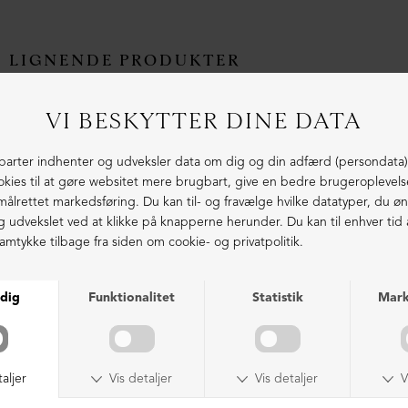
LIGNENDE PRODUKTER
NEDSAT
NEDSAT
Sko med snøre (2. sortering)
Støvle med front-lynlås
DKK 2.699,00
DKK 1.599,00
DKK 3.399,00
DKK 999,00