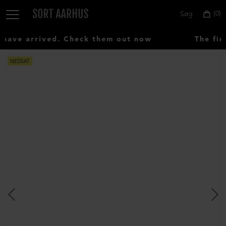
0
Søg
ave arrived. Check them out now
The firs
NEDSAT
Vælg
land:
Denmark