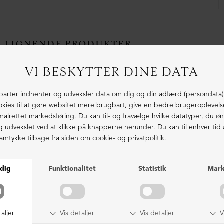
LIGNENDE PRODUKTER
NEDSAT
NEDSAT
Sko med snøre (2. sortering)
Støvle med front-lynlås