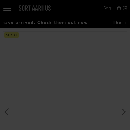
0
Søg
ave arrived. Check them out now
The fir
NEDSAT
Vælg
land:
Denmark