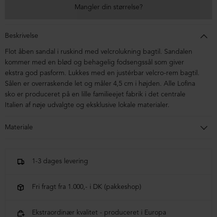
Mangler din størrelse?
Beskrivelse
Flot åben sandal i ruskind med velcrolukning bagtil. Sandalen
kommer med en blød og behagelig fodsengssål som giver
ekstra god pasform. Lukkes med en justérbar velcro-rem bagtil.
Sålen er overraskende let og måler 4,5 cm i højden.
Alle Lofina
sko er produceret på en lille familieejet fabrik i det centrale
Italien af nøje udvalgte og eksklusive lokale materialer.
Materiale
Sandalen er ruskind. Sålen er i micro.
1-3 dages levering
Fri fragt fra 1.000,- i DK (pakkeshop)
Ekstraordinær kvalitet - produceret i Europa