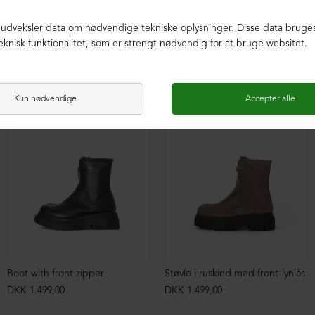
DKK 2.699,00
DKK 1.599,00
DKK 3.399,00
DKK 999,00
Boot with front zipper
Støvle i ruskind med front-lynlås
DKK 1.499,00
DKK 1.499,00