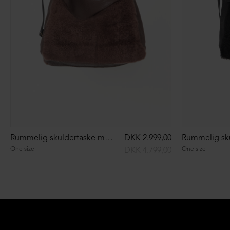
Rummelig skuldertaske med pels
DKK 2.999,00
One size
One size
DKK 4.799,00