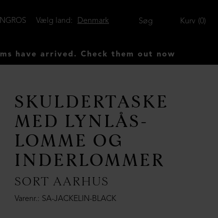
ENGROS
Vælg land:
Denmark
Søg
Kurv
0
 arrived. Check them out now
SKULDERTASKE
MED LYNLÅS-
LOMME OG
INDERLOMMER
SORT AARHUS
Varenr.
SA-JACKELIN-BLACK