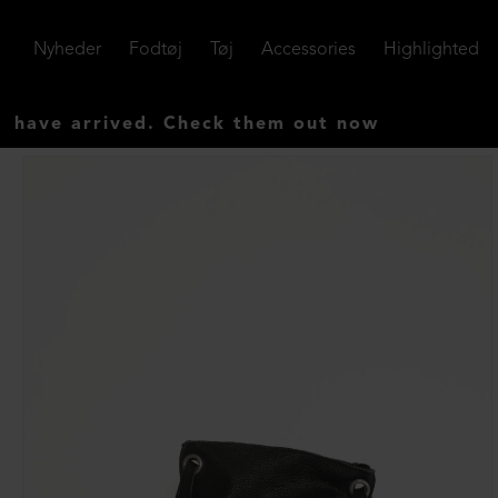
Nyheder
Fodtøj
Tøj
Accessories
Highlighted
arrived. Check them out now