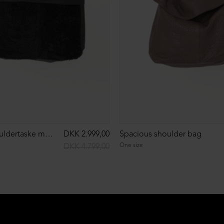
Rummelig skuldertaske med pels
DKK 2.999,00
Spacious shoulder bag
One size
DKK 4.799,00