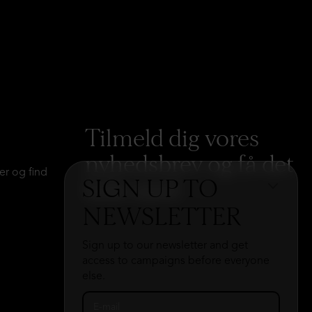
Tilmeld dig vores
nyhedsbrev og få det
er og find
SIGN UP TO
hele med
→
NEWSLETTER
Sign up to our newsletter and get
access to campaigns before everyone
else.