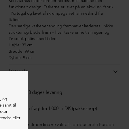
Sort Aarhus tasker forener nordisk minimalisme med
funktionelt design. Taskerne er lavet på en eksklusiv fabrik
i Portugal og lavet af skrumpegarvet lammeskind fra
Italien.
Den særlige vaskebehandling fremhæver læderets unikke
struktur og bløde finish – hver taske er helt sin egen og
får smuk patina med tiden.
Højde: 39 cm
Bredde: 99 cm
Dybde: 9 cm
Materiale
100% lammeskind
1-3 dages levering
Fri fragt fra 1.000,- i DK (pakkeshop)
Ekstraordinær kvalitet - produceret i Europa