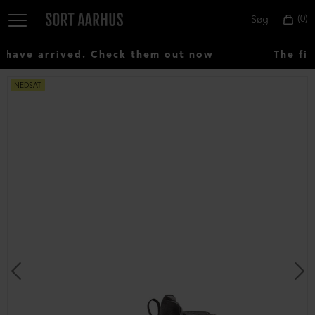
0
Søg
ave arrived. Check them out now
The fir
NEDSAT
Vælg
land:
Denmark