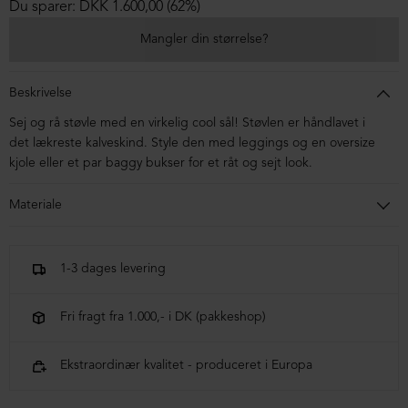
Du sparer: DKK 1.600,00 (62%)
Mangler din størrelse?
Beskrivelse
Sej og rå støvle med en virkelig cool sål! Støvlen er håndlavet i
det lækreste kalveskind. Style den med leggings og en oversize
kjole eller et par baggy bukser for et råt og sejt look.
Materiale
Støvlen er kalveskind. Sålen er af blandingsmaterialer.
1-3 dages levering
Fri fragt fra 1.000,- i DK (pakkeshop)
Ekstraordinær kvalitet - produceret i Europa