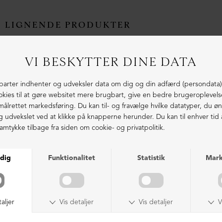
LIGNENDE PRODUKTER
NEDSAT
NEDSAT
Sko med snøre (2. sortering)
Støvle med front-lynlås
DKK 2.699,00
DKK 1.599,00
DKK 3.399,00
DKK 999,00