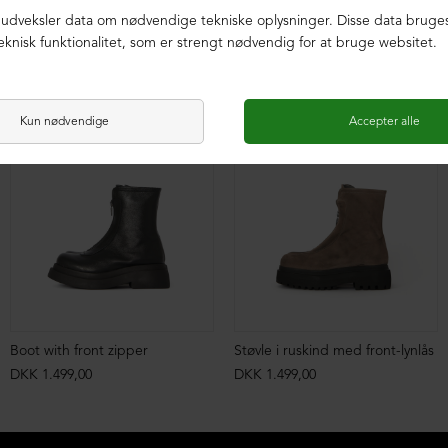
Boot with front zipper
Støvle i ruskind med front-lynlås
DKK 1.499,00
DKK 1.499,00