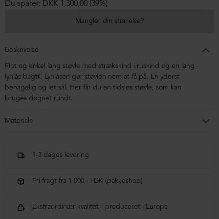
Du sparer: DKK 1.300,00 (39%)
Mangler din størrelse?
Beskrivelse
Flot og enkel lang støvle med strækskind i ruskind og en lang
lynlås bagtil. Lynlåsen gør støvlen nem at få på. En yderst
behagelig og let sål. Her får du en tidsløs støvle, som kan
bruges døgnet rundt.
Materiale
Støvlen er kalveskind og ruskind. Sålen er i micro.
1-3 dages levering
Fri fragt fra 1.000,- i DK (pakkeshop)
Ekstraordinær kvalitet - produceret i Europa