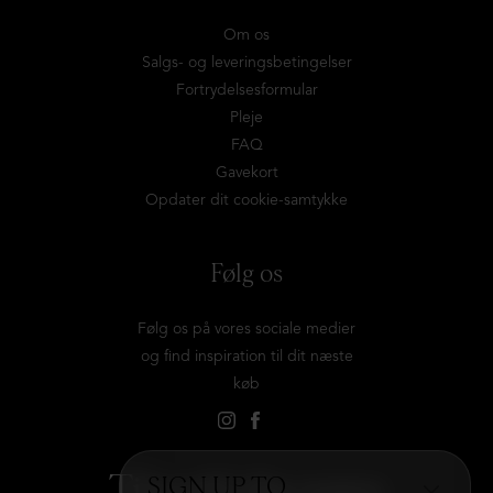
Om os
Salgs- og leveringsbetingelser
Fortrydelsesformular
Pleje
FAQ
Gavekort
Opdater dit cookie-samtykke
Følg os
Følg os på vores sociale medier
og find inspiration til dit næste
køb
Tilmeld dig vores
SIGN UP TO