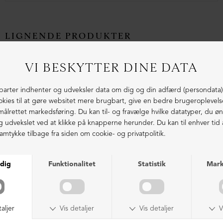
LIGNENDE PRODUKTER
Lang støvle med lynlås
Lang støvle med høj sål
DKK 3.399,00
DKK 4.399,00