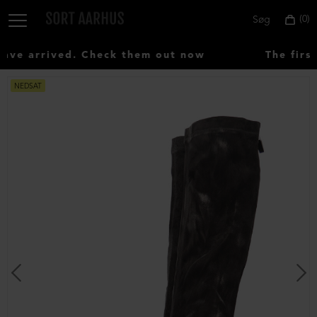
0
Søg
ve arrived. Check them out now
The first
NEDSAT
Vælg
land:
Denmark