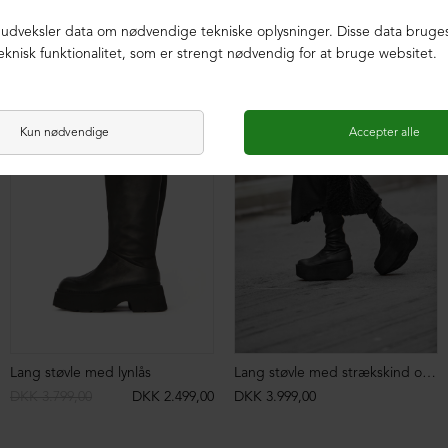
NEDSAT
Lang støvle med lynlås
Lang støvle med strækskind og lynlås
DKK 3.799,00
DKK 2.499,00
DKK 3.999,00