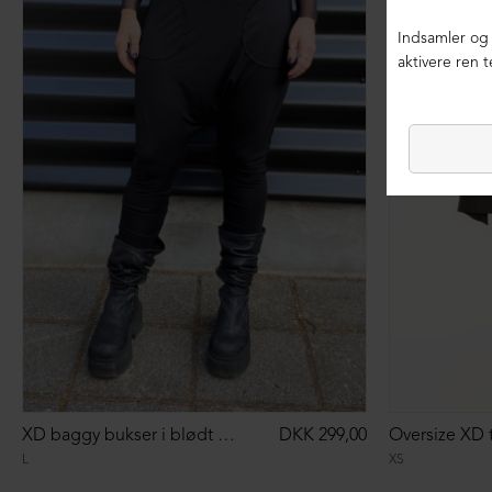
XD baggy bukser i blødt materiale
DKK 299,00
L
XS