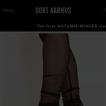
Udsalg
The first AUTUMN/WINTER items ha