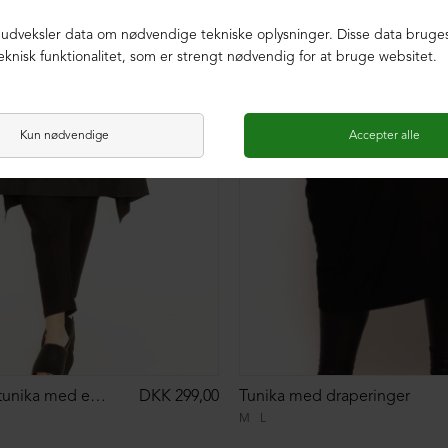
Oversize XD tunika med en lomme foran
DKK 299,00
Tunika med draperinger
M
L