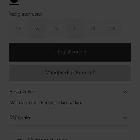
Vælg størrelse:
XS
S
M
L
XL
XXL
Mangler din størrelse?
Beskrivelse
Mesh leggings. Perfekt til lag-på-lag.
Materiale
100% poliamid