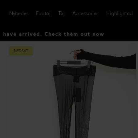
Nyheder
Fodtøj
Tøj
Accessories
Highlighted
 arrived. Check them out now
NEDSAT