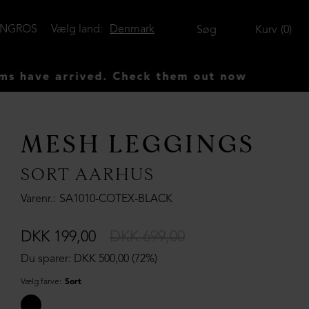
ENGROS
Vælg land:
Denmark
Søg
Kurv
0
ve arrived. Check them out now
MESH LEGGINGS
SORT AARHUS
Varenr.
SA1010-COTEX-BLACK
DKK 199,00
DKK 699,00
Du sparer: DKK 500,00 (72%)
Vælg farve:
Sort