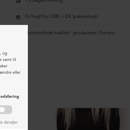
1-3 dages levering
Fri fragt fra 1.000,- i DK (pakkeshop)
Ekstraordinær kvalitet - produceret i Europa