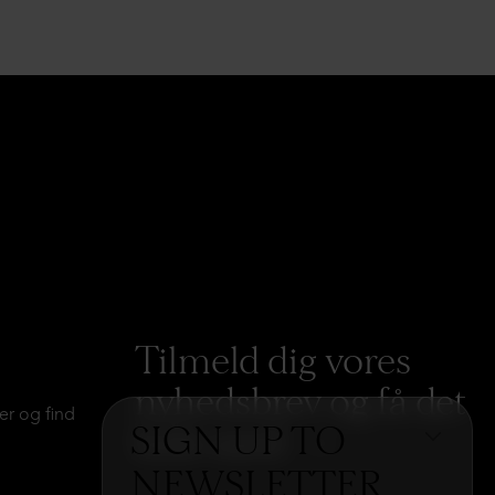
Tilmeld dig vores
nyhedsbrev og få det
er og find
SIGN UP TO
hele med
→
NEWSLETTER