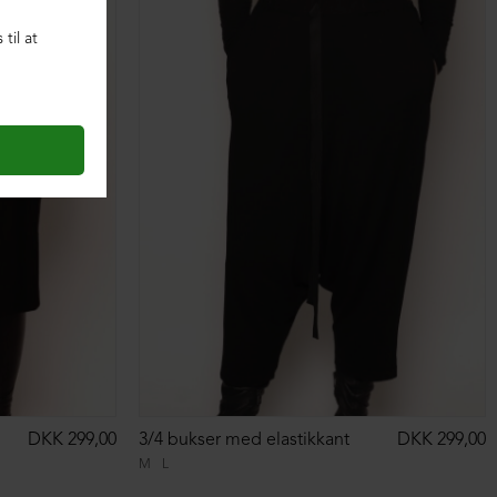
DKK 299,00
3/4 bukser med elastikkant
DKK 299,00
M
L