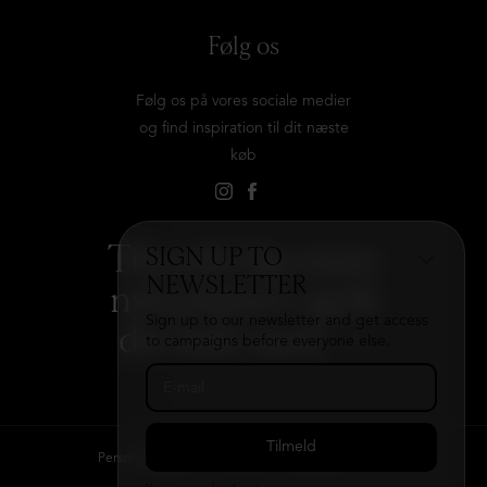
Følg os
Følg os på vores sociale medier
og find inspiration til dit næste
køb
Tilmeld dig vores
SIGN UP TO
NEWSLETTER
nyhedsbrev og få
Sign up to our newsletter and get access
det hele med
→
to campaigns before everyone else.
Persondatapolitik
Kontakt
B2B login