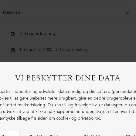
Materiale
100% lammeskind
1-3 dages levering
Fri fragt fra 1.000,- i DK (pakkeshop)
Ekstraordinær kvalitet - produceret i Europa
LIGNENDE PRODUKTER
ØKOLOGISK BOMULD
ØKOLOGISK BOMULD