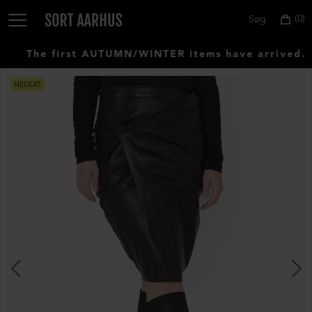
0
Søg
The first AUTUMN/WINTER items have arrived. C
NEDSAT
Vælg
land:
Denmark