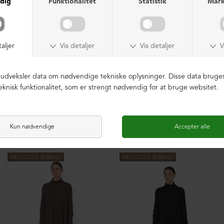
Lang cardigan med plisse
Lang cardigan med plisse
DKK 2.099,00
DKK 2.099,00
ØKOLOGISK BOMULD
ØKOLOGISK BOMULD