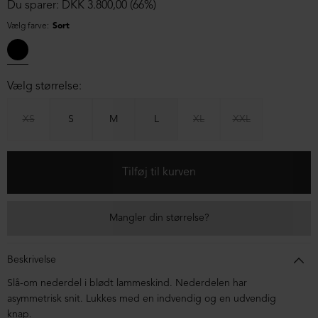
Du sparer: DKK 3.800,00 (66%)
Vælg farve:
Sort
Vælg størrelse:
XS
S
M
L
XL
XXL
Mangler din størrelse?
Beskrivelse
Slå-om nederdel i blødt lammeskind. Nederdelen har
asymmetrisk snit. Lukkes med en indvendig og en udvendig
knap.