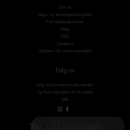
Om os
Salgs- og leveringsbetingelser
Fortrydelsesformular
Pleje
FAQ
Gavekort
Opdater dit cookie-samtykke
Følg os
Følg os på vores sociale medier
og find inspiration til dit næste
køb
Tilmeld dig vores
SIGN UP TO