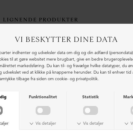
LIGNENDE PRODUKTER
Lang støvle med lynlås
Lang støvle med høj sål
DKK 3.399,00
DKK 4.399,00