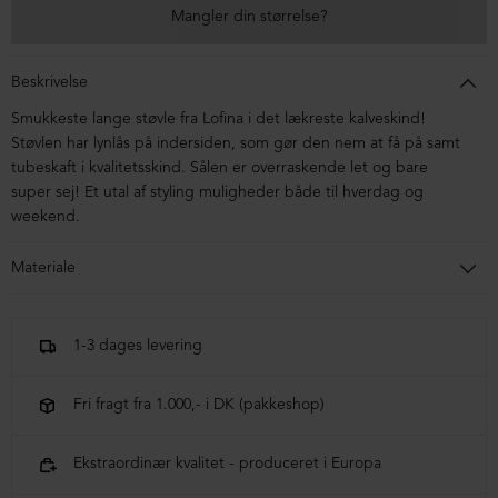
Mangler din størrelse?
Beskrivelse
Smukkeste lange støvle fra Lofina i det lækreste kalveskind!
Støvlen har lynlås på indersiden, som gør den nem at få på samt
tubeskaft i kvalitetsskind. Sålen er overraskende let og bare
super sej! Et utal af styling muligheder både til hverdag og
weekend.
Materiale
Støvlen er i kalveskind. Sålen er af blandingsmaterialer.
1-3 dages levering
Fri fragt fra 1.000,- i DK (pakkeshop)
Ekstraordinær kvalitet - produceret i Europa