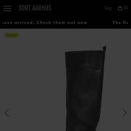
0
Søg
ave arrived. Check them out now
The firs
NEDSAT
Vælg
land:
Denmark