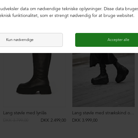
NEDSAT
Lang støvle med lynlås
Lang støvle med strækskind og lynlås
DKK 3.799,00
DKK 2.499,00
DKK 3.999,00