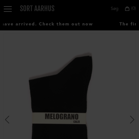
0
Søg
ave arrived. Check them out now
The firs
Vælg
land:
Denmark