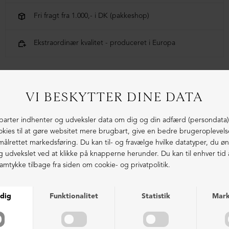
Fri fragt fra 1.000,- i DK (pakkeshop)
Ekstraordinær kvalitet - produceret i Europa
LIGNENDE PRODUKTER
NEDSAT
NEDSAT