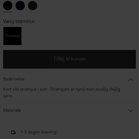
Vælg størrelse:
Onesize
Beskrivelse
Kort uld strømpe i sort. Strømpen er tynd men stadig dejlig
varm.
Materiale
80% uld, 15% polyamid og 5% elastan
1-3 dages levering