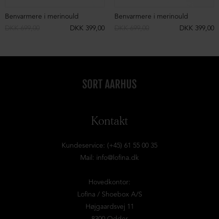
Benvarmere i merinould
Benvarmere i merinould
DKK 699,00
DKK 399,00
DKK 699,00
DKK 399,00
Kontakt
Kundeservice: (+45) 61 55 00 35
Mail:
info@lofina.dk
Hovedkontor:
Lofina / Shoebox A/S
Højgaardsvej 11