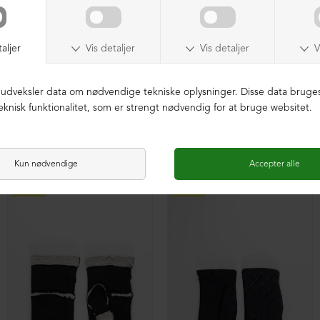
Handske i lammeskind
Handske i lammeskind
DKK 999,00
DKK 399,00
DKK 999,00
DKK 399,00
NEDSAT
NEDSAT