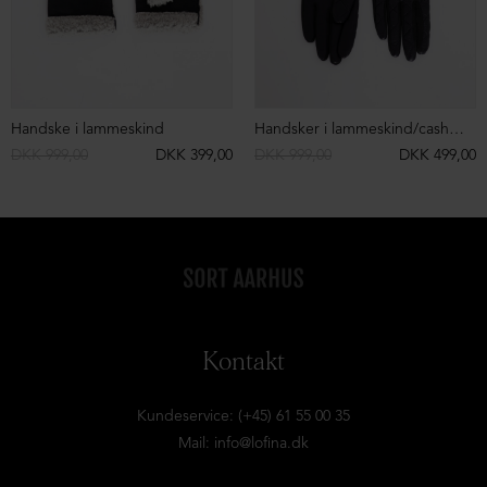
Handske i lammeskind
Handsker i lammeskind/cashmere
DKK 999,00
DKK 399,00
DKK 999,00
DKK 499,00
Kontakt
Kundeservice: (+45) 61 55 00 35
Mail:
info@lofina.dk