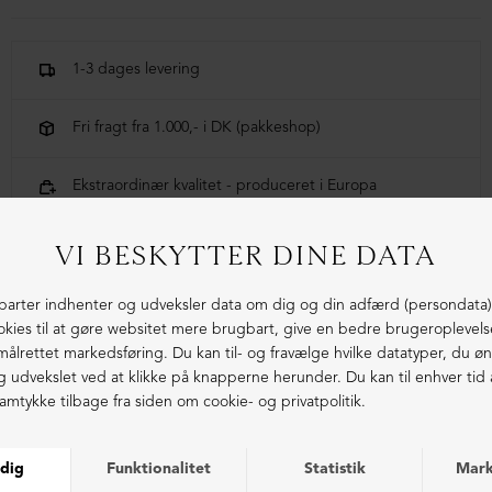
Handsken er lammeskind foret med cashmere.
1-3 dages levering
Fri fragt fra 1.000,- i DK (pakkeshop)
Ekstraordinær kvalitet - produceret i Europa
LIGNENDE PRODUKTER
NEDSAT
NEDSAT