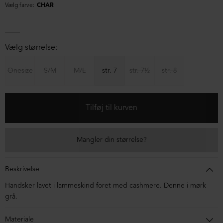
Vælg farve:
CHAR
Vælg størrelse:
Onesize
S/M
M/L
str. 7
str. 7½
str. 8
Mangler din størrelse?
Beskrivelse
Handsker lavet i lammeskind foret med cashmere. Denne i mørk
grå.
Materiale