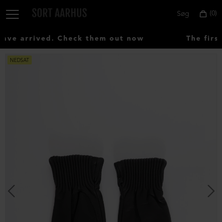
0
Søg
ve arrived. Check them out now
The first
NEDSAT
Vælg
land:
Denmark