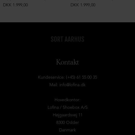
DKK 1.999,00
DKK 1.999,00
Kontakt
Kundeservice: (+45) 61 55 00 35
Mail:
info@lofina.dk
Hovedkontor:
Lofina / Shoebox A/S
Højgaardsvej 11
8300 Odder
Danmark