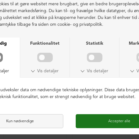
39 = 25,7 cm | 39½ = 26,0 cm
40 = 26,3 cm | 40½ = 26,7 cm
Ekstraordinær kvalitet - produceret i Europa
41 = 27,1 cm
LIGNENDE PRODUKTER
LIMITED EDITION
LIMITED EDITION