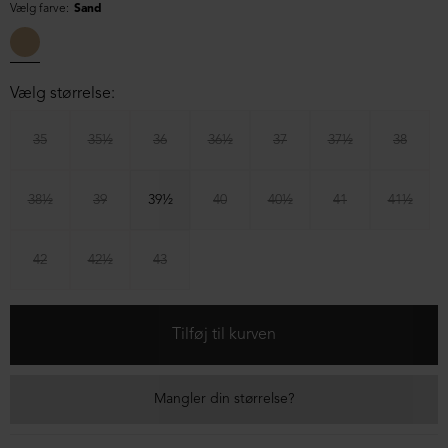
Vælg farve:
Sand
Vælg størrelse:
35
35½
36
36½
37
37½
38
38½
39
39½
40
40½
41
41½
42
42½
43
Mangler din størrelse?