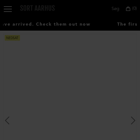
0
Søg
e arrived. Check them out now
The first
NEDSAT
Vælg
land:
Denmark