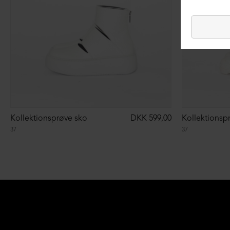
Kollektionsprøve sko
DKK 599,00
Kollektionsp
37
37