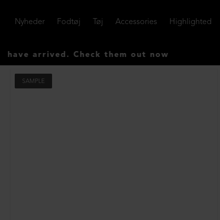
Nyheder
Fodtøj
Tøj
Accessories
Highlighted
ve arrived. Check them out now
SAMPLE