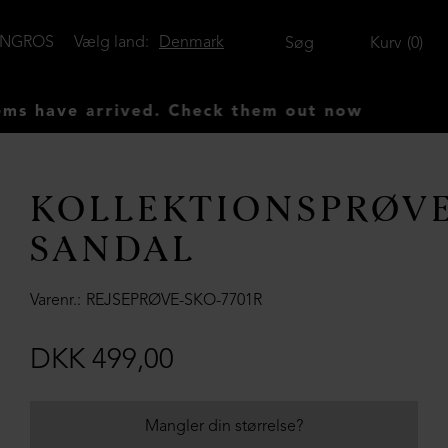
ENGROS
Vælg land:
Denmark
Søg
Kurv
0
ave arrived. Check them out now
KOLLEKTIONSPRØV
SANDAL
Varenr.
REJSEPRØVE-SKO-7701R
DKK 499,00
Mangler din størrelse?