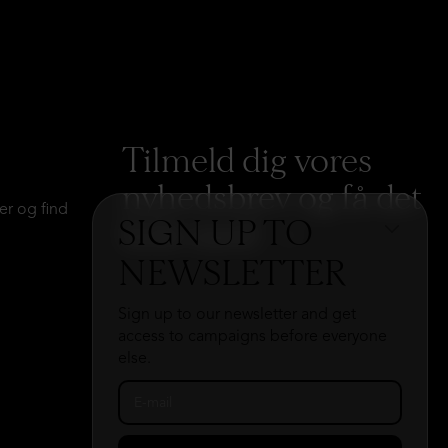
Tilmeld dig vores
nyhedsbrev og få det
er og find
SIGN UP TO
hele med
→
NEWSLETTER
Sign up to our newsletter and get
access to campaigns before everyone
else.