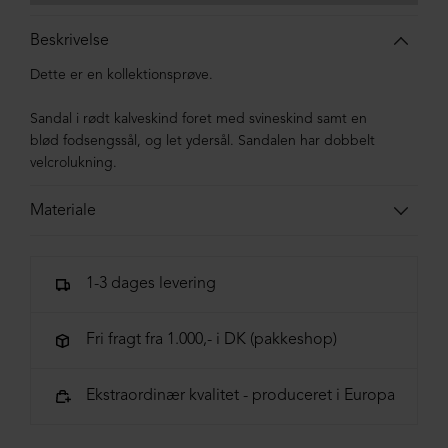
Beskrivelse
Dette er en kollektionsprøve.
Sandal i rødt kalveskind foret med svineskind samt en
blød fodsengssål, og let ydersål. Sandalen har dobbelt
velcrolukning.
Materiale
Sandalen er lavet i kalveskind foret med svineskind. Sålen
er lavet i blandingsmaterialer af syntetisk gummi.
1-3 dages levering
Fri fragt fra 1.000,- i DK (pakkeshop)
Ekstraordinær kvalitet - produceret i Europa