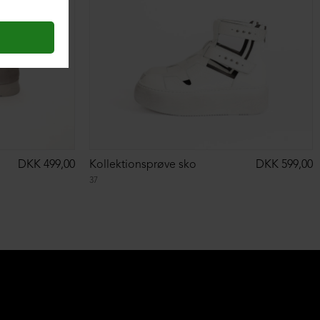
DKK 499,00
Kollektionsprøve sko
DKK 599,00
37