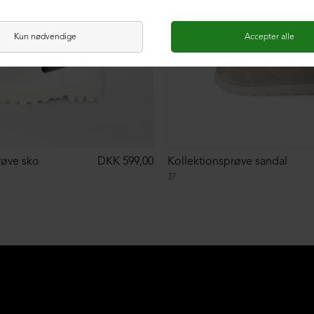
røve sko
DKK 599,00
Kollektionsprøve sandal
37