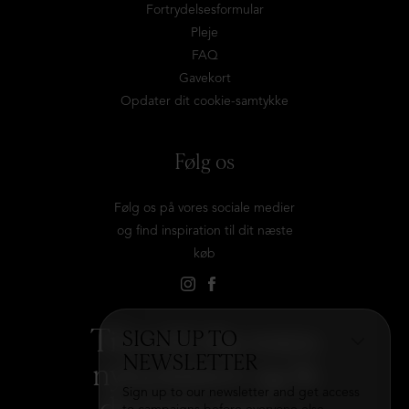
Fortrydelsesformular
Pleje
FAQ
Gavekort
Opdater dit cookie-samtykke
Følg os
Følg os på vores sociale medier
og find inspiration til dit næste
køb
Tilmeld dig vores
SIGN UP TO
NEWSLETTER
nyhedsbrev og få
Sign up to our newsletter and get access
det hele med