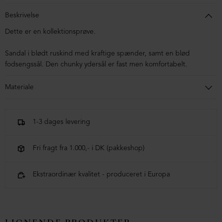
Beskrivelse
Dette er en kollektionsprøve.
Sandal i blødt ruskind med kraftige spænder, samt en blød
fodsengssål. Den chunky ydersål er fast men komfortabelt.
Materiale
Sandalen er lavet i ruskind af kalveskind foret med svineskind.
Sålen er lavet i blandingsmaterialer af syntetisk gummi.
1-3 dages levering
Fri fragt fra 1.000,- i DK (pakkeshop)
Ekstraordinær kvalitet - produceret i Europa