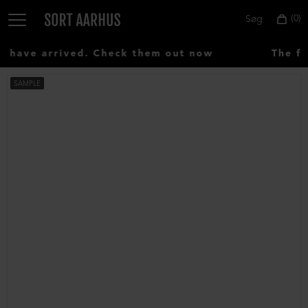
0
Søg
have arrived. Check them out now
The fir
SAMPLE
Vælg
land:
Denmark