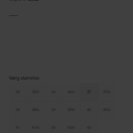
Vælg størrelse:
35
35½
36
36½
37
37½
38
38½
39
39½
40
40½
41
41½
42
42½
43