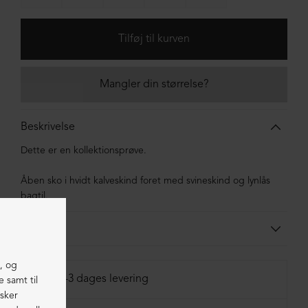
Mangler din størrelse?
Beskrivelse
Dette er en kollektionsprøve.
Åben sko i hvidt kalveskind foret med svineskind og lynlås
bagtil.
Materiale
Skoen er lavet i kalveskind foret med svineskind. Sålen er
lavet i blandingsmaterialer af syntetisk gummi,
1-3 dages levering