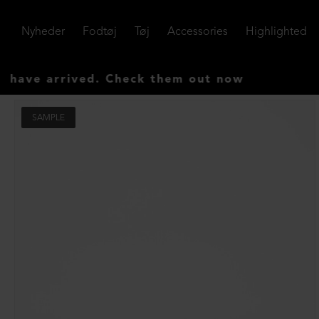
Nyheder
Fodtøj
Tøj
Accessories
Highlighted
 arrived. Check them out now
SAMPLE