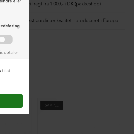
Fri fragt fra 1.000,- i DK (pakkeshop)
Ekstraordinær kvalitet - produceret i Europa
SAMPLE