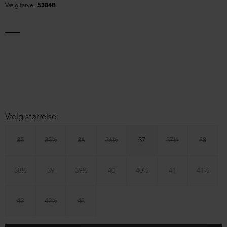
Vælg farve:
5384B
Vælg størrelse:
35
35½
36
36½
37
37½
38
38½
39
39½
40
40½
41
41½
42
42½
43