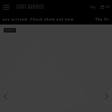
0
Søg
ve arrived. Check them out now
The first
SAMPLE
Vælg
land:
Denmark