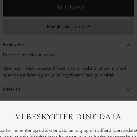
Mangler din størrelse?
Beskrivelse
Dette er en kollektionsprøve.
Åben sko i hvidt kalveskind foret med svineskind. Skoen er med
spænde på siden og en lynlås bagtil samt med gummisål.
Materiale
Skoen er lavet i kalveskind foret med svineskind. Sålen er en
gummisål.
1-3 dages levering
Fri fragt fra 1.000,- i DK (pakkeshop)