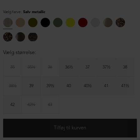
Vælg farve:
Sølv metallic
Vælg størrelse:
35
35½
36
36½
37
37½
38
38½
39
39½
40
40½
41
41½
42
42½
43