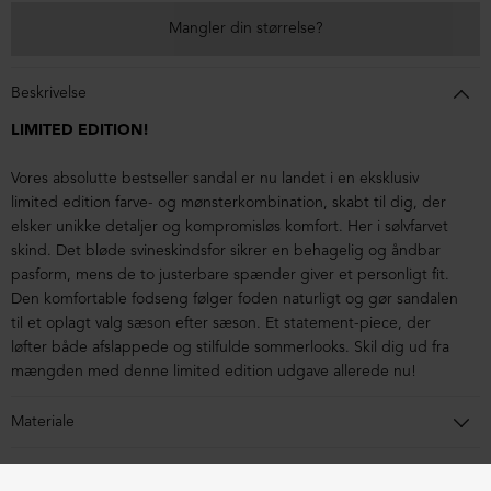
Mangler din størrelse?
Beskrivelse
LIMITED EDITION!
Vores absolutte bestseller sandal er nu landet i en eksklusiv
limited edition farve- og mønsterkombination, skabt til dig, der
elsker unikke detaljer og kompromisløs komfort. Her i sølvfarvet
skind. Det bløde svineskindsfor sikrer en behagelig og åndbar
pasform, mens de to justerbare spænder giver et personligt fit.
Den komfortable fodseng følger foden naturligt og gør sandalen
til et oplagt valg sæson efter sæson. Et statement-piece, der
løfter både afslappede og stilfulde sommerlooks. Skil dig ud fra
mængden med denne limited edition udgave allerede nu!
Materiale
Sandalen er lavet i kalveskind foret med svineskind. Sålen er
Pasform og mål
lavet i blandingsmaterialer af syntetisk gummi.