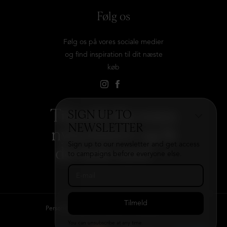
Følg os
Følg os på vores sociale medier
og find inspiration til dit næste
køb
Tilmeld dig vores
SIGN UP TO
NEWSLETTER
nyhedsbrev og få
Sign up to our newsletter and get access
det hele med
→
to campaigns before everyone else.
Persondatapolitik
Kontakt
B2B login
You can unsubscribe at any time.