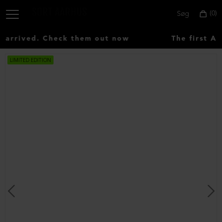
0
Søg
arrived. Check them out now
The first AU
LIMITED EDITION
Vælg
land:
Denmark