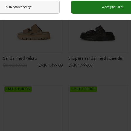
Sandal med velcro
Slippers sandal med spænder
DKK 2.199,00
DKK 1.499,00
DKK 1.999,00
LIMITED EDITION
LIMITED EDITION