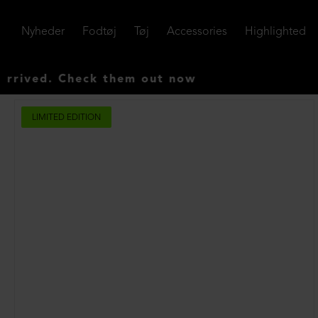
Nyheder
Fodtøj
Tøj
Accessories
Highlighted
Check them out now
LIMITED EDITION