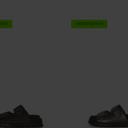
ITION
LIMITED EDITION