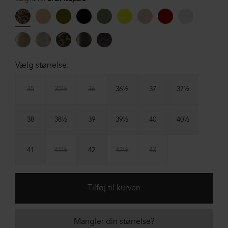
Vælg størrelse:
35
35½
36
36½
37
37½
38
38½
39
39½
40
40½
41
41½
42
42½
43
Mangler din størrelse?