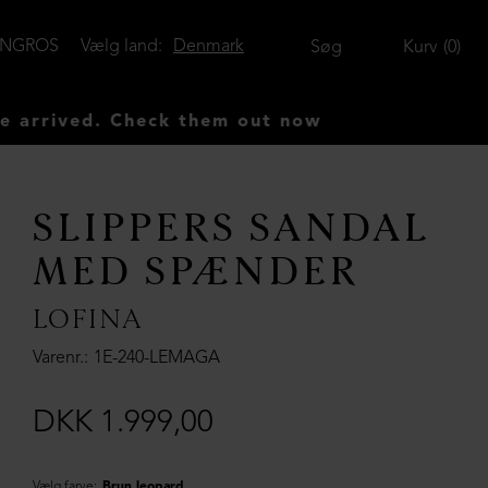
ENGROS
Vælg land:
Denmark
Søg
Kurv
0
 Check them out now
SLIPPERS SANDAL
MED SPÆNDER
LOFINA
Varenr.
1E-240-LEMAGA
DKK 1.999,00
Vælg farve:
Brun leopard