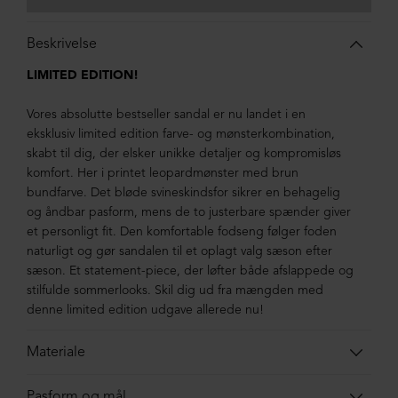
Beskrivelse
LIMITED EDITION!
Vores absolutte bestseller sandal er nu landet i en
eksklusiv limited edition farve- og mønsterkombination,
skabt til dig, der elsker unikke detaljer og kompromisløs
komfort. Her i printet leopardmønster med brun
bundfarve. Det bløde svineskindsfor sikrer en behagelig
og åndbar pasform, mens de to justerbare spænder giver
et personligt fit. Den komfortable fodseng følger foden
naturligt og gør sandalen til et oplagt valg sæson efter
sæson. Et statement-piece, der løfter både afslappede og
stilfulde sommerlooks. Skil dig ud fra mængden med
denne limited edition udgave allerede nu!
Materiale
Sandalen er lavet i kalveskind foret med svineskind. Sålen
Pasform og mål