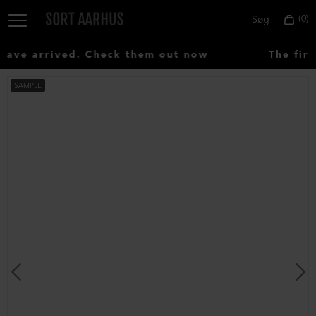
0
Søg
ve arrived. Check them out now
The firs
SAMPLE
Vælg
land:
Denmark