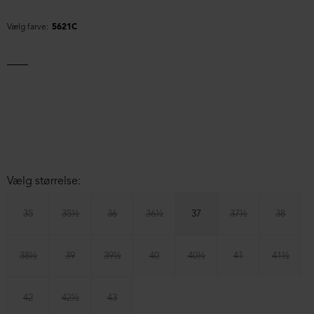
Vælg farve:
5621C
Vælg størrelse:
35
35½
36
36½
37
37½
38
38½
39
39½
40
40½
41
41½
42
42½
43