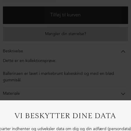
Mangler din størrelse?
Beskrivelse
Dette er en kollektionsprøve.
Ballerinaen er lavet i mørkebrunt kalveskind og med en blød
gummisål.
Materiale
Ballerinaen er lavet i kalveskind. Sålen er en gummisål.
1-3 dages levering
Fri fragt fra 1.000,- i DK (pakkeshop)