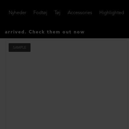
Nyheder
Fodtøj
Tøj
Accessories
Highlighted
ived. Check them out now
SAMPLE