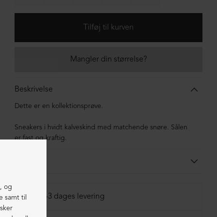
Mangler din størrelse?
Beskrivelse
Dette er en kollektionsprøve.
Sneakers i hvidt kalveskind med matchende snøre. Sålen
er fast og kraftig.
Materiale
Skoen er lavet i kalveskind foret med svineskind. Sålen er
lavet i blandingsmaterialer af syntetisk gummi.
1-3 dages levering