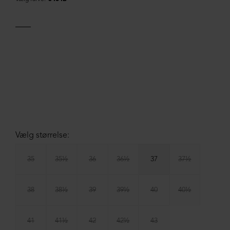
Vælg størrelse:
35
35½
36
36½
37
37½
38
38½
39
39½
40
40½
41
41½
42
42½
43