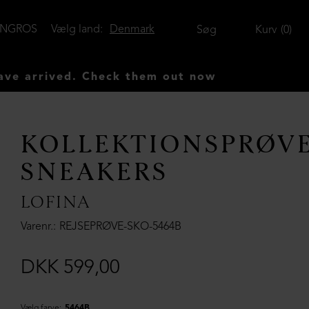
ENGROS
Vælg land:
Denmark
Søg
Kurv
0
rrived. Check them out now
KOLLEKTIONSPRØV
SNEAKERS
LOFINA
Varenr.
REJSEPRØVE-SKO-5464B
DKK 599,00
Vælg farve:
5464B