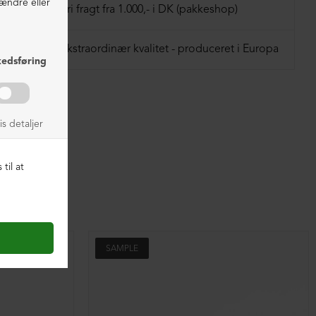
Fri fragt fra 1.000,- i DK (pakkeshop)
Ekstraordinær kvalitet - produceret i Europa
SAMPLE