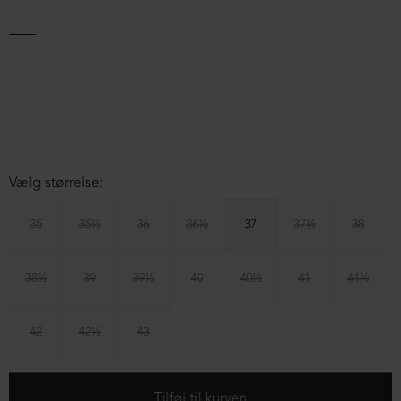
Vælg størrelse:
35
35½
36
36½
37
37½
38
38½
39
39½
40
40½
41
41½
42
42½
43