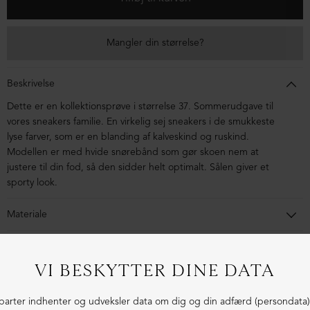
Mangler din størrelse?
Beskrivelse
Dette er en kollektionsprøve i størrelse 37. Sommerudgave til
vores sneakers familie. En virkelig sej sneakers i de smukkeste
lyse farver, som er en blanding af kalveskind og ruskind.
Modellen er med hvide snørebånd som gør skoen nem at
justere til din fod, så den sidder helt optimalt. Sålen giver et
sporty look.
Materiale
Skoen er lavet i kalveskind og ruskind. Sålen er lavet i
blandingsmaterialer af syntetisk gummi.
1-3 dages levering
Fri fragt fra 1.000,- i DK (pakkeshop)