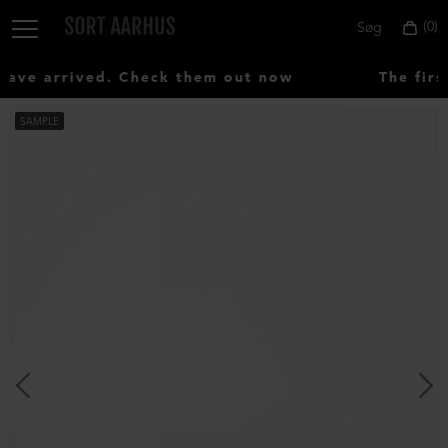
0
Søg
ve arrived. Check them out now
The first
SAMPLE
Vælg
land:
Denmark