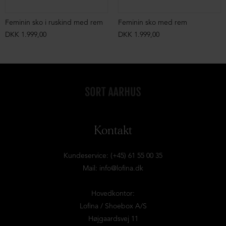
Feminin sko i ruskind med rem
Feminin sko med rem
DKK 1.999,00
DKK 1.999,00
Kontakt
Kundeservice: (+45) 61 55 00 35
Mail:
info@lofina.dk
Hovedkontor:
Lofina / Shoebox A/S
Højgaardsvej 11