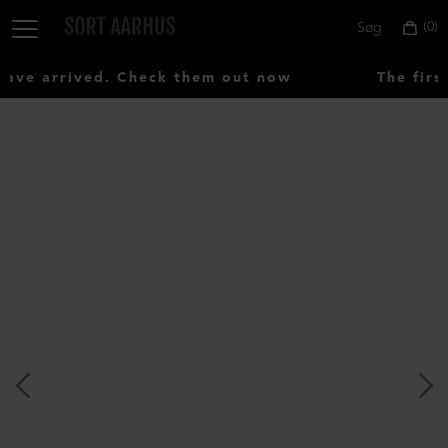
0
Søg
ve arrived. Check them out now
The first
Vælg
land:
Denmark