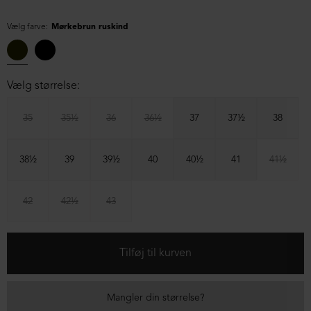
Vælg farve:
Mørkebrun ruskind
Vælg størrelse:
35
35½
36
36½
37
37½
38
38½
39
39½
40
40½
41
41½
42
42½
43
Mangler din størrelse?