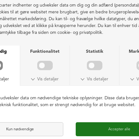
39 = 25,9 cm | 39½ = 26,3 cm
40 = 26,5 cm | 40½ = 26,9 cm
Fri fragt fra 1.000,- i DK (pakkeshop)
41 = 27,2 cm
Ekstraordinær kvalitet - produceret i Europa
LIGNENDE PRODUKTER