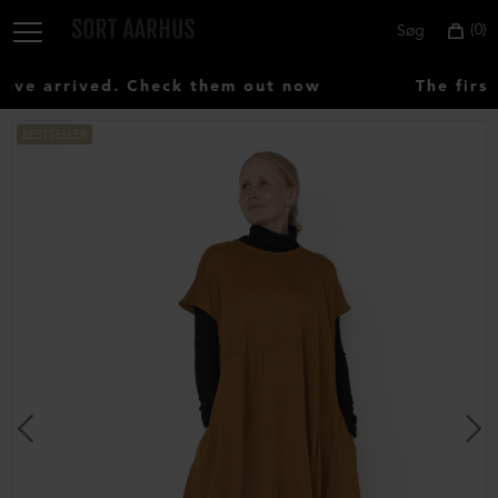
0
Søg
ve arrived. Check them out now
The first
BESTSELLER
Vælg
land:
Denmark