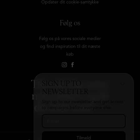
Opdater dit cookie-samtykke
Følg os
Følg os på vores sociale medier
og find inspiration til dit næste
køb
Tilmeld dig vores
SIGN UP TO
NEWSLETTER
nyhedsbrev og få
Sign up to our newsletter and get access
det hele med
→
to campaigns before everyone else.