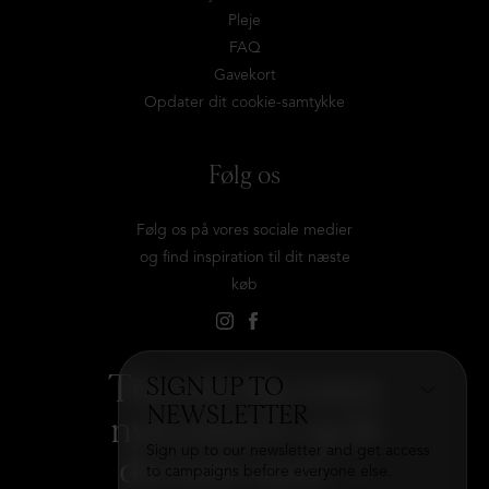
Pleje
FAQ
Gavekort
Opdater dit cookie-samtykke
Følg os
Følg os på vores sociale medier
og find inspiration til dit næste
køb
Tilmeld dig vores
SIGN UP TO
NEWSLETTER
nyhedsbrev og få
Sign up to our newsletter and get access
det hele med
→
to campaigns before everyone else.