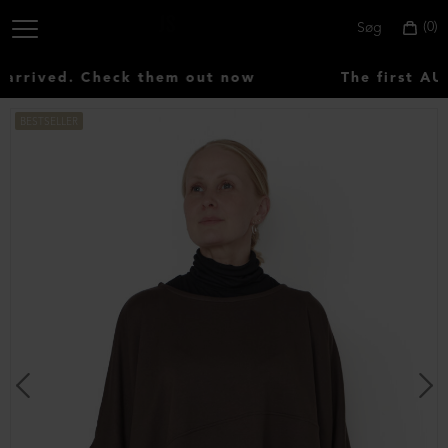
0
Søg
rrived. Check them out now
The first AUT
BESTSELLER
Vælg
land:
Denmark