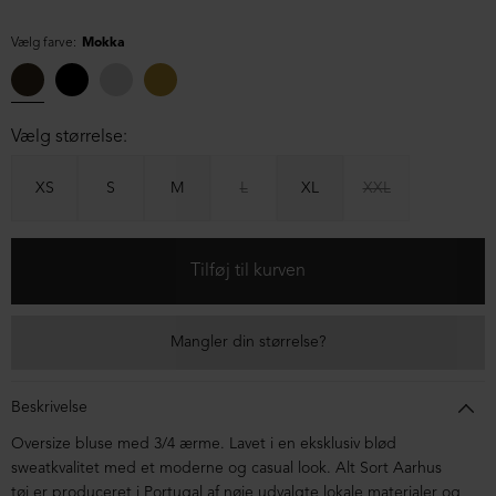
Vælg farve:
Mokka
Vælg størrelse:
XS
S
M
L
XL
XXL
Mangler din størrelse?
Beskrivelse
Oversize bluse med 3/4 ærme. Lavet i en eksklusiv blød
sweatkvalitet med et moderne og casual look. Alt Sort Aarhus
tøj er produceret i Portugal af nøje udvalgte lokale materialer og