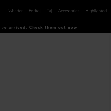
Nyheder
Fodtøj
Tøj
Accessories
Highlighted
. Check them out now