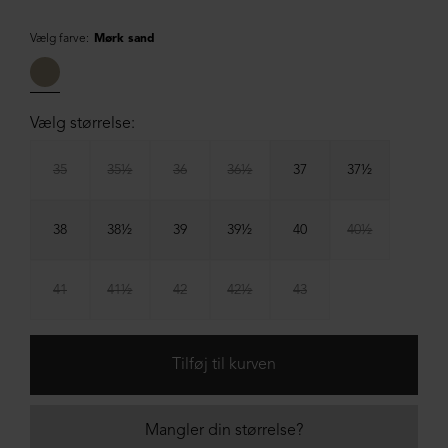
Vælg farve:
Mørk sand
Vælg størrelse:
35
35½
36
36½
37
37½
38
38½
39
39½
40
40½
41
41½
42
42½
43
Mangler din størrelse?