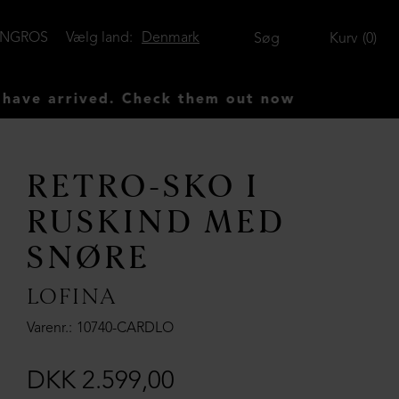
ENGROS
Vælg land:
Denmark
Søg
Kurv
0
ed. Check them out now
RETRO-SKO I
RUSKIND MED
SNØRE
LOFINA
Varenr.
10740-CARDLO
DKK 2.599,00