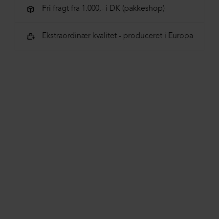
40 = 25,4 cm | 40½ = 25,7 cm
Fri fragt fra 1.000,- i DK (pakkeshop)
41 = 26,0 cm
Ekstraordinær kvalitet - produceret i Europa