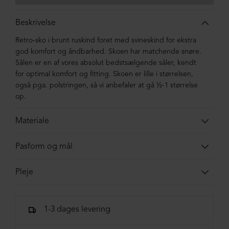
Beskrivelse
Retro-sko i brunt ruskind foret med svineskind for ekstra
god komfort og åndbarhed. Skoen har matchende snøre.
Sålen er en af vores absolut bedstsælgende såler, kendt
for optimal komfort og fitting. Skoen er lille i størrelsen,
også pga. polstringen, så vi anbefaler at gå ½-1 størrelse
op.
Materiale
Skoen er lavet i kalveskind foret med svineskind. Sålen er
Pasform og mål
lavet i blandingsmaterialer af syntetisk gummi.
Skoens indvendige total-længde. Målene er vejledende
Pleje
og vi tager forbehold for tastefejl.
Vi anbefaler en ruskindsbørste ved behov. Desværre har vi
37 = 23,4 cm | 37½ = 23,7 cm
ikke andre anbefalinger til ruskind, da vi ikke selv har
38 = 24,0 cm | 38½ = 24,4 cm
1-3 dages levering
fundet et middel som matcher.
39 = 24,7 cm | 39½ = 25,1 cm