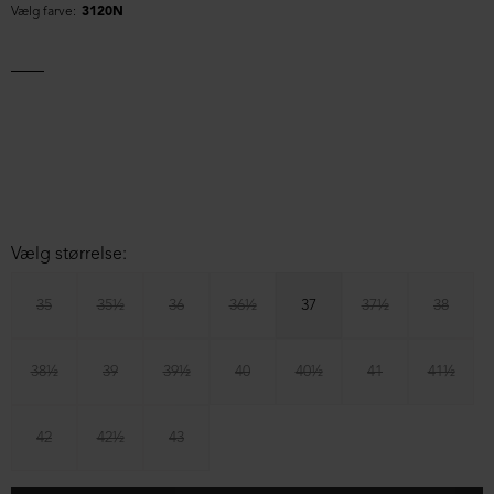
Vælg farve:
3120N
Vælg størrelse:
35
35½
36
36½
37
37½
38
38½
39
39½
40
40½
41
41½
42
42½
43