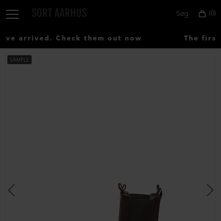
0
Søg
e arrived. Check them out now
The first
SAMPLE
Vælg
land:
Denmark