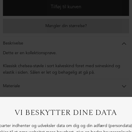
Mangler din størrelse?
Beskrivelse
Dette er en kollektionsprøve.
Klassisk chelsea-støvle i sort kalveskind foret med svineskind og
elastik i siden. Sålen er let og behagelig at gå på.
Materiale
Støvlen er lavet i kalveskind foret med svineskind. Sålen er lavet i
blandingsmaterialer af syntetisk gummi.
1-3 dages levering
Fri fragt fra 1.000,- i DK (pakkeshop)